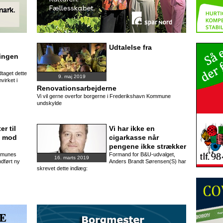
Udtalelse fra
ingen
taget dette
9. maj 2019
virket i
Renovationsarbejderne
Vi vil gerne overfor borgerne i Frederikshavn Kommune
undskylde
er til
Vi har ikke en
n mod
cigarkasse når
pengene ikke strækker
mmunes
Formand for B&U-udvalget,
16. marts 2019
ndført ny
Anders Brandt Sørensen(S) har
skrevet dette indlæg: