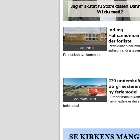
Indlæg:
Halharmoniser
der forliste
Redaktionen har mod
9. maj 2019
indlæg fra Idrætssam
Frederikshavn kommune.
270 underskrift
Borg-mestere
1
ny feriemodel
I Frederikshavn ko
22. marts 2019
hjemmepleje er der i
feriemodel.