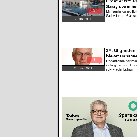
Ordet er frit: R
Sæby svømme
1
Min familie og jeg flytt
Sæby for ca. 6 år si
3. juni 2019
3F: Uligheden 
blevet uanstæ
3
Redaktionen har mod
indlæg fra Finn Jenn
24. maj 2019
i 3F Frederikshavn: