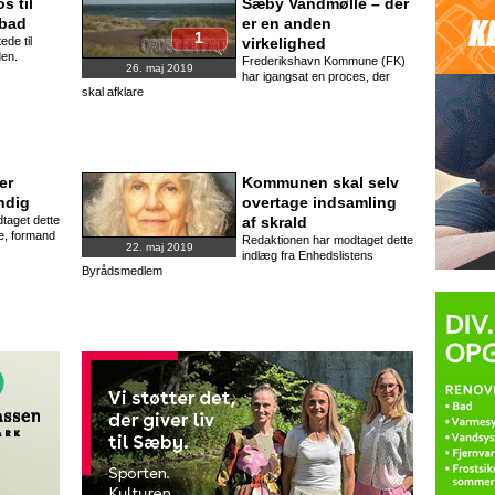
os til
Sæby Vandmølle – der
bad
er en anden
1
ede til
virkelighed
den.
Frederikshavn Kommune (FK)
26. maj 2019
har igangsat en proces, der
skal afklare
er
Kommunen skal selv
ndig
overtage indsamling
taget dette
af skrald
e, formand
Redaktionen har modtaget dette
22. maj 2019
indlæg fra Enhedslistens
Byrådsmedlem