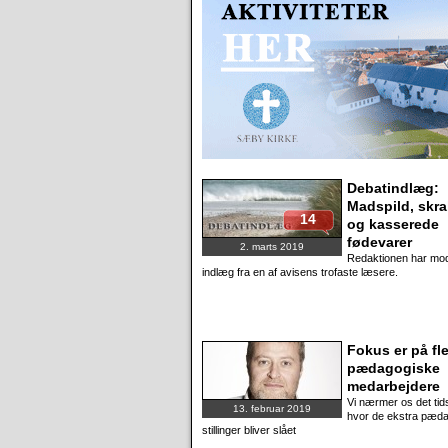
Debatindlæg:
Madspild, skra
14
og kasserede
fødevarer
2. marts 2019
Redaktionen har mod
indlæg fra en af avisens trofaste læsere.
Fokus er på fl
pædagogiske
medarbejdere
Vi nærmer os det tid
13. februar 2019
hvor de ekstra pæd
stillinger bliver slået