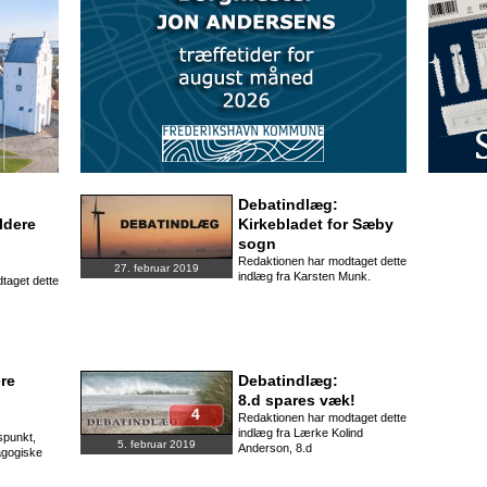
Debatindlæg:
ldere
Kirkebladet for Sæby
sogn
Redaktionen har modtaget dette
27. februar 2019
indlæg fra Karsten Munk.
taget dette
ere
Debatindlæg:
8.d spares væk!
4
Redaktionen har modtaget dette
indlæg fra Lærke Kolind
spunkt,
5. februar 2019
Anderson, 8.d
agogiske