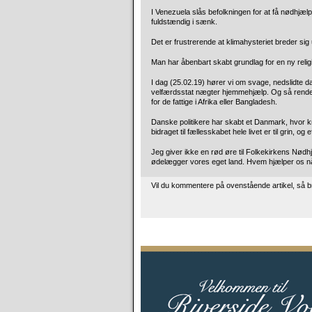
I Venezuela slås befolkningen for at få nødhjælp 
fuldstændig i sænk.
Det er frustrerende at klimahysteriet breder sig 
Man har åbenbart skabt grundlag for en ny reli
I dag (25.02.19) hører vi om svage, nedslidte da
velfærdsstat nægter hjemmehjælp. Og så rende
for de fattige i Afrika eller Bangladesh.
Danske politikere har skabt et Danmark, hvor kr
bidraget til fællesskabet hele livet er til grin,
Jeg giver ikke en rød øre til Folkekirkens Nødhj
ødelægger vores eget land. Hvem hjælper os n
Vil du kommentere på ovenstående artikel, så