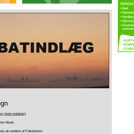
ogn
en (web-redaktør)
sten Munk.
rods alt medlem af Folkekirken.