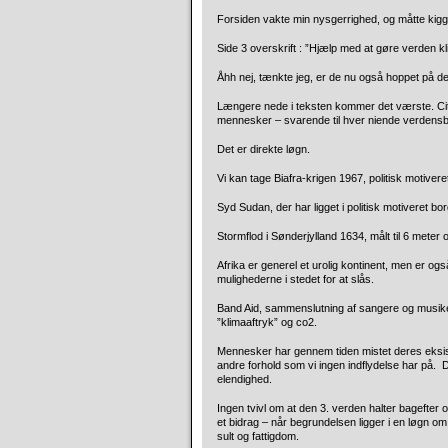
Forsiden vakte min nysgerrighed, og måtte kigge
Side 3 overskrift : ”Hjælp med at gøre verden kl
Åhh nej, tænkte jeg, er de nu også hoppet på de
Længere nede i teksten kommer det værste. Citat
mennesker – svarende til hver niende verdensborg
Det er direkte løgn.
Vi kan tage Biafra-krigen 1967, politisk motivere
Syd Sudan, der har ligget i politisk motiveret bo
Stormflod i Sønderjylland 1634, målt til 6 meter
Afrika er generel et urolig kontinent, men er ogs
mulighederne i stedet for at slås.
Band Aid, sammenslutning af sangere og musik
”klimaaftryk” og co2.
Mennesker har gennem tiden mistet deres eksis
andre forhold som vi ingen indflydelse har på. De
elendighed.
Ingen tvivl om at den 3. verden halter bagefter o
et bidrag – når begrundelsen ligger i en løgn 
sult og fattigdom.