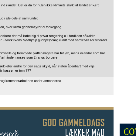
ind i landet. Det er da for hulen ikke klimaets skyld at landet er kørt
ud i alle dele af samfundet.
gion, hvor klima gennemsyrer al tankegang.
nskere der må købe sig til privat rengøring o.l. fordi den såkaldte
r Folkekirkens Nødhjælp gudhjælpemig rundt med samlebøsser til fordel
iminelle og fremmede plattenslagere har frit løb, mens vi andre som har
 og efterhånden anses som 2.rangs borgere.
ælp eller andre for den sags skyld, når staten åbenbart med vilje
år kassen er tom ???
 brug kommentarboksen under annoncerne.