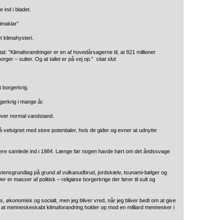
 ind i bladet.
imaklar”
t klimahysteri.
: ”Klimaforandringer er en af hovedårsagerne til, at 821 millioner
er – sulter. Og at tallet er på vej op.” citat slut
t borgerkrig.
rgerkrig i mange år.
 over normal vandstand.
å velsignet med store potentialer, hvis de gider og evner at udnytte
ere samlede ind i 1984. Længe før nogen havde hørt om det åndssvage
tensgrundlag på grund af vulkanudbrud, jordskælv, tsunami-bølger og
r er masser af politisk – religiøse borgerkrige der fører til sult og
s, økonomisk og socialt, men jeg bliver vred, når jeg bliver bedt om at give
om at menneskeskabt klimaforandring holder op mod en milliard mennesker i