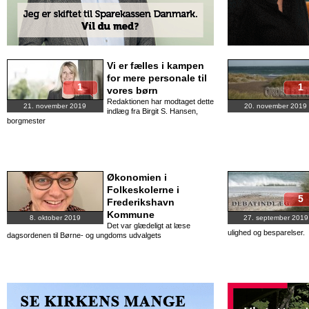
Vi er fælles i kampen
for mere personale til
1
1
vores børn
Redaktionen har modtaget dette
21. november 2019
20. november 2019
indlæg fra Birgit S. Hansen,
borgmester
Økonomien i
Folkeskolerne i
5
Frederikshavn
Kommune
8. oktober 2019
27. september 2019
Det var glædeligt at læse
ulighed og besparelser.
dagsordenen til Børne- og ungdoms udvalgets