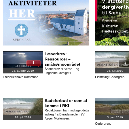
Læserbrev:
Ressourcer –
1
2
småbørnsområdet
FOTO
Åbent brev til Børne – og
23. august 2019
25. juli 2019
ungdomsudvalget i
Frederikshavn Kommune.
Flemming Cedergren,
Badeforbud er som at
komme i RKI
Redaktionen har modtaget dette
indlæg fra Byrådsmedlem (V),
18. juli 2019
3. juni 2019
Asger Mortensen.
Cedergren.