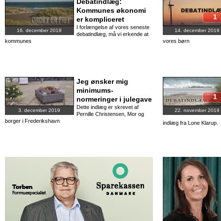
Debatindlæg:
Kommunes økonomi
1
er kompliceret
I forlængelse af vores seneste
16. december 2019
14. december 2019
debatindlæg, må vi erkende at
kommunes
vores børn
Jeg ønsker mig
minimums-
1
normeringer i julegave
Dette indlæg er skrevet af
3. december 2019
22. november 2019
Pernille Christensen, Mor og
borger i Frederikshavn
indlæg fra Lone Klarup.