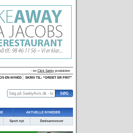
- en
Click Sæby
produktion
 OS EN NYHED
SKRIV TIL: “ORDET ER FRIT”
DE
AKTUELLE NYHEDER
Sport nyt
Dødsannoncer