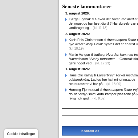
Seneste kommentarer
3. august 2026:
jBørge Egebak til
Gaven der bliver ved med at 
det noget du har læst dig til ? Har du selv være
landbruget og...
(kl. 11:13)
2. august 2026:
Karin Friis Christensen til
Autocampere finder ve
nye del af Sæby Havn
: Syntes det er en trist udv
(kl. 19:19)
Martin Vangsø til
Indlæg: Hvordan kan man tro
Havnefesten i Sæby fortsætter...
: Generalt sk
gøre noget ved...
(kl. 17:23)
1. august 2026:
Hans Ole Kalhøj til
Læserbrev: Torvet med mu
udskænkning
: Lad os lige ha i erindring,at de
restauratører vi har på...
(kl. 18:00)
Henning Fjermestad til
Autocampere finder vej 
del af Sæby Havn
: Auto-kamper plassene på 
riktig nok god...
(kl. 9:52)
Kontakt os
Cookie-indstillinger