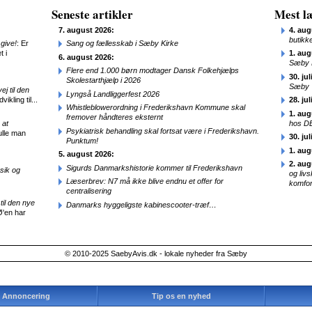
Seneste artikler
Mest læ
7. august 2026:
4. aug
butikk
give!
: Er
Sang og fællesskab i Sæby Kirke
t i
1. aug
6. august 2026:
Sæby 
Flere end 1.000 børn modtager Dansk Folkehjælps
30. jul
Skolestarthjælp i 2026
Sæby
j til den
Lyngså Landliggerfest 2026
ikling til...
28. jul
Whistleblowerordning i Frederikshavn Kommune skal
1. aug
fremover håndteres eksternt
 at
hos D
Psykiatrisk behandling skal fortsat være i Frederikshavn.
ulle man
30. jul
Punktum!
1. aug
5. august 2026:
2. aug
Sigurds Danmarkshistorie kommer til Frederikshavn
sik og
og liv
Læserbrev: N7 må ikke blive endnu et offer for
komfor
centralisering
til den nye
Danmarks hyggeligste kabinescooter-træf…
Ø'en har
© 2010-2025 SaebyAvis.dk - lokale nyheder fra Sæby
Annoncering
Tip os en nyhed