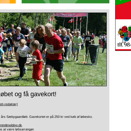
øbet og få gavekort!
eb-redaktør)
tte års Sæbygaardløb. Gavekortet er på 250 kr ved køb af løbesko.
intilmelding.dk
.
r os at være løbsarrangør.