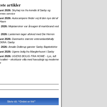
ste artikler
ust 2026:
Skyhøj ros fra kendis til Sæby og
ernes service
ust 2026:
Autocampere finder vej til den nye del af
Havn
i 2026:
Mejetærsker var årsagen til markbrand ved
i 2026:
Lanternen tager afsked med Die Herren
ust 2026:
Danmarks største veteranlastbilrally
EKRA i Sæby
i 2026:
Amalie Dollerup gæster Sæby Baptistkirke
ust 2026:
Ugens bolig fra Mæglerhuset i Sæby
ust 2026:
UGENS BOLIG FRA HOME - Lys, luft
skvalitet – eksklusiv villa med havudsigt og moderne
t
Skriv til: “Ordet er frit”