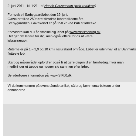
2. juni 2011 - kl. 1:21 - af
Henrik Christensen (web-redaktør)
Fornyelse i Sæbygaardløbet den 19. juni.
Gavekort til de 250 først tilmeldte
løbere til dette års
Sæbygaardløb. Gavekortet er på 250 kr ved køb af løbesko.
Endvidere kan du i år tilmelde dig løbet på
www.mintilmelding.dk
.
Det gør det lettere for dig, men også lettere for os at være
løbsarrangør.
Ruterne er på 1 – 3,9 og 10 km i naturskønt område. Løbet er uden tvivl et af Danmark
flotteste løb.
Start og målområdet opfordrer også til at gøre dagen til en familiedag, hvor man
medbringer et tæppe og hygger sig sammen efter løbet.
Se yderligere information på
www.SIK80.dk
Vil du kommentere på ovenstående artikel, så brug kommentarboksen under
annoncerne.