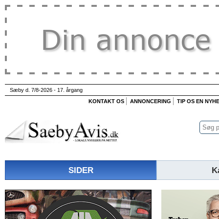
Sæby d. 7/8-2026 - 17. årgang
KONTAKT OS
ANNONCERING
TIP OS EN NYH
SIDER
K