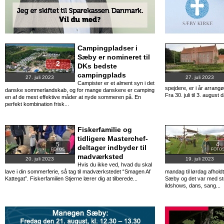
Campingpladser i
Sæby er nomineret til
2
DKs bedste
campingplads
27. juli 2023
27. juli 2023
Campister er et alment syn i det
spejdere, er i år arrang
danske sommerlandskab, og for mange danskere er camping
Fra 30. juli til 3. augus
en af de mest effektive måder at nyde sommeren på. En
perfekt kombination frisk...
Fiskerfamilie og
tidligere Masterchef-
5
4
deltager indbyder til
FOTOS
FOTO
madværksted
20. juli 2023
19. juli 2023
Hvis du ikke ved, hvad du skal
lave i din sommerferie, så tag til madværkstedet “Smagen Af
mandag til lørdag afhold
Kattegat”. Fiskerfamilien Stjerne lærer dig at tilberede...
Sæby og det var med sto
ildshows, dans, sang...