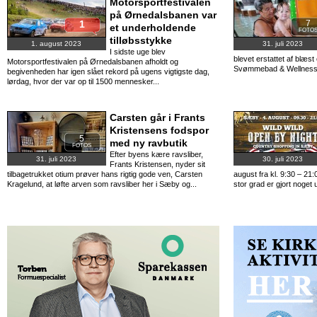
Motorsportfestivalen
på Ørnedalsbanen var
1
7
et underholdende
FOTO
tilløbsstykke
1. august 2023
31. juli 2023
I sidste uge blev
blevet erstattet af blæs
Motorsportfestivalen på Ørnedalsbanen afholdt og
Svømmebad & Wellness ha
begivenheden har igen slået rekord på ugens vigtigste dag,
lørdag, hvor der var op til 1500 mennesker...
Carsten går i Frants
Kristensens fodspor
5
med ny ravbutik
FOTOS
Efter byens kære ravsliber,
31. juli 2023
30. juli 2023
Frants Kristensen, nyder sit
tilbagetrukket otium prøver hans rigtig gode ven, Carsten
august fra kl. 9:30 – 21:
Kragelund, at løfte arven som ravsliber her i Sæby og...
stor grad er gjort noget 