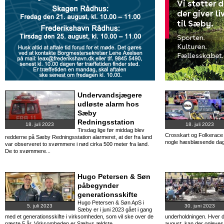
Undervandsjægere
udløste alarm hos
Sæby
Redningsstation
18. juli 2023
18. juli 2023
Tirsdag lige før middag blev
Crosskart og Folkerace i
redderne på Sæby Redningsstation alarmeret, at der fra land
nogle hæsblæsende dage
var observeret to svømmere i nød cirka 500 meter fra land.
De to svømmere...
Hugo Petersen & Søn
påbegynder
generationsskifte
Hugo Petersen & Søn ApS i
5. juli 2023
30. juni 2023
Sæby er i juni 2023 gået i gang
med et generationsskifte i virksomheden, som vil ske over de
underholdningen. Hver da
næste 5 år. Virksomheden er Sæbys ældste...
august, kan der opleves 