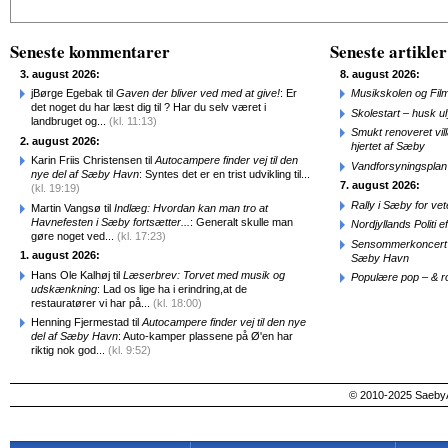
Seneste kommentarer
Seneste artikler
3. august 2026:
8. august 2026:
jBørge Egebak til
Gaven der bliver ved med at give!
: Er
Musikskolen og Fil
det noget du har læst dig til ? Har du selv været i
Skolestart – husk uly
landbruget og...
(kl. 11:13)
Smukt renoveret vill
2. august 2026:
hjertet af Sæby
Karin Friis Christensen til
Autocampere finder vej til den
Vandforsyningsplan 
nye del af Sæby Havn
: Syntes det er en trist udvikling til...
7. august 2026:
(kl. 19:19)
Rally i Sæby for vet
Martin Vangsø til
Indlæg: Hvordan kan man tro at
Havnefesten i Sæby fortsætter...
: Generalt skulle man
Nordjyllands Politi 
gøre noget ved...
(kl. 17:23)
Sensommerkoncert o
1. august 2026:
Sæby Havn
Hans Ole Kalhøj til
Læserbrev: Torvet med musik og
Populære pop – & 
udskænkning
: Lad os lige ha i erindring,at de
restauratører vi har på...
(kl. 18:00)
Henning Fjermestad til
Autocampere finder vej til den nye
del af Sæby Havn
: Auto-kamper plassene på Ø'en har
riktig nok god...
(kl. 9:52)
© 2010-2025 SaebyA