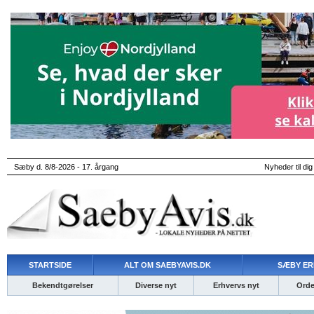
Sæby d. 8/8-2026 - 17. årgang
Nyheder til dig
STARTSIDE
ALT OM SAEBYAVIS.DK
SÆBY ER
Bekendtgørelser
Diverse nyt
Erhvervs nyt
Ordet