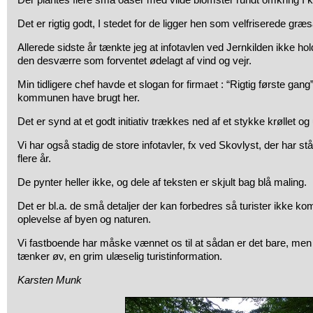
Det er rigtig godt, I stedet for de ligger hen som velfriserede græs
Allerede sidste år tænkte jeg at infotavlen ved Jernkilden ikke hol
den desværre som forventet ødelagt af vind og vejr.
Min tidligere chef havde et slogan for firmaet : “Rigtig første gan
kommunen have brugt her.
Det er synd at et godt initiativ trækkes ned af et stykke krøllet og
Vi har også stadig de store infotavler, fx ved Skovlyst, der har stå
flere år.
De pynter heller ikke, og dele af teksten er skjult bag blå maling.
Det er bl.a. de små detaljer der kan forbedres så turister ikke 
oplevelse af byen og naturen.
Vi fastboende har måske vænnet os til at sådan er det bare, m
tænker øv, en grim ulæselig turistinformation.
Karsten Munk