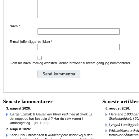
Navn
*
E-mail (offentliggøres ikke)
*
Gem mit navn, mail og websted i denne browser til næste gang jeg kommenterer.
Alternative:
Seneste kommentarer
Seneste artikler
3. august 2026:
6. august 2026:
jBørge Egebak til
Gaven der bliver ved med at give!
: Er
Flere end 1.000 bø
det noget du har læst dig til ? Har du selv været i
Skolestarthjælp i 2
landbruget og...
(kl. 11:13)
Lyngså Landliggerf
2. august 2026:
Whistleblowerordni
Karin Friis Christensen til
Autocampere finder vej til den
fremover håndteres