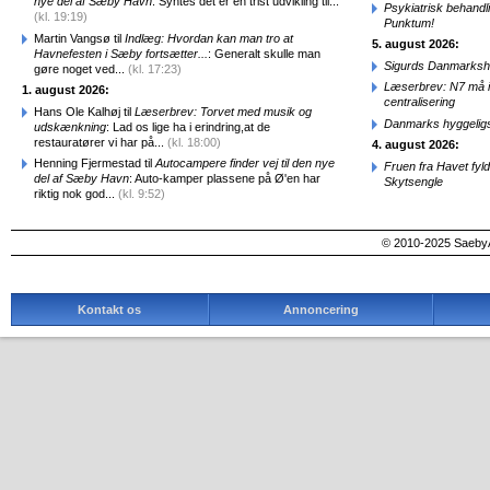
nye del af Sæby Havn
: Syntes det er en trist udvikling til...
Psykiatrisk behandl
(kl. 19:19)
Punktum!
Martin Vangsø til
Indlæg: Hvordan kan man tro at
5. august 2026:
Havnefesten i Sæby fortsætter...
: Generalt skulle man
Sigurds Danmarkshi
gøre noget ved...
(kl. 17:23)
Læserbrev: N7 må ik
1. august 2026:
centralisering
Hans Ole Kalhøj til
Læserbrev: Torvet med musik og
Danmarks hyggelig
udskænkning
: Lad os lige ha i erindring,at de
restauratører vi har på...
(kl. 18:00)
4. august 2026:
Henning Fjermestad til
Autocampere finder vej til den nye
Fruen fra Havet fyl
del af Sæby Havn
: Auto-kamper plassene på Ø'en har
Skytsengle
riktig nok god...
(kl. 9:52)
© 2010-2025 SaebyA
Kontakt os
Annoncering