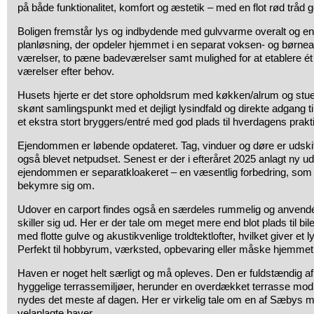
på både funktionalitet, komfort og æstetik – med en flot rød trå
Boligen fremstår lys og indbydende med gulvvarme overalt og 
planløsning, der opdeler hjemmet i en separat voksen- og børnea
værelser, to pæne badeværelser samt mulighed for at etablere ét
værelser efter behov.
Husets hjerte er det store opholdsrum med køkken/alrum og stue 
skønt samlingspunkt med et dejligt lysindfald og direkte adgang ti
et ekstra stort bryggers/entré med god plads til hverdagens prak
Ejendommen er løbende opdateret. Tag, vinduer og døre er udskift
også blevet netpudset. Senest er der i efteråret 2025 anlagt ny 
ejendommen er separatkloakeret – en væsentlig forbedring, som
bekymre sig om.
Udover en carport findes også en særdeles rummelig og anvendel
skiller sig ud. Her er der tale om meget mere end blot plads til bi
med flotte gulve og akustikvenlige troldtektlofter, hvilket giver et l
Perfekt til hobbyrum, værksted, opbevaring eller måske hjemme
Haven er noget helt særligt og må opleves. Den er fuldstændig af
hyggelige terrassemiljøer, herunder en overdækket terrasse mod
nydes det meste af dagen. Her er virkelig tale om en af Sæbys 
velanlagte haver.