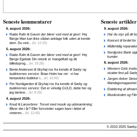
Alternative:
Seneste kommentarer
Seneste artikler
6. august 2026:
9. august 2026:
Raido Rafn til
Gaven der bliver ved med at give!
: Hej
Har du styr på dit b
Børge Man kan ikke sådan anklage folk uden at kende
Koncert til fordel f
dem. Du ved...
(kl. 12:25)
Midlertidig repara
5. august 2026:
Nordjyske Bank opjus
Raido Rafn til
Gaven der bliver ved med at give!
: Hej
kunder
Børge Egebak Din retorik er mangelfuld og dit
8. august 2026:
billedsprog...
(kl. 19:28)
Western Girls trod
Bente Andersen til
Skyhøj ros fra kendis til Sæby og
skabte fest på Sæb
butikkernes service
: Brian Holm har ret - vi har
fantastiske butikker i...
(kl. 10:43)
Jørgen Anker Simon
Mandagsmagasinet
Per Nordigarden til
Skyhøj ros fra kendis til Sæby og
butikkernes service
: Det er virkelig GULD, dette her og
Etablering af afmæ
jeg tænker...
(kl. 8:29)
Musikskolen og Fil
4. august 2026:
Knud til
Læserbrev: Torvet med musik og udskænkning
:
Bliver det i år? Eller forsvinder sagen bare i løbet af
vinteren...
(kl. 12:05)
© 2010-2025 SaebyA