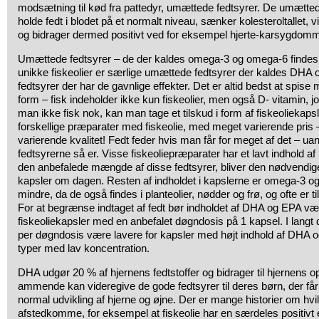
modsætning til kød fra pattedyr, umættede fedtsyrer. De umættede 
holde fedt i blodet på et normalt niveau, sænker kolesteroltallet, v
og bidrager dermed positivt ved for eksempel hjerte-karsygdomm
Umættede fedtsyrer – de der kaldes omega-3 og omega-6 findes o
unikke fiskeolier er særlige umættede fedtsyrer der kaldes DHA 
fedtsyrer der har de gavnlige effekter. Det er altid bedst at spise
form – fisk indeholder ikke kun fiskeolier, men også D- vitamin, 
man ikke fisk nok, kan man tage et tilskud i form af fiskeoliekap
forskellige præparater med fiskeolie, med meget varierende pri
varierende kvalitet! Fedt feder hvis man får for meget af det – u
fedtsyrerne så er. Visse fiskeoliepræparater har et lavt indhold a
den anbefalede mængde af disse fedtsyrer, bliver den nødvendig
kapsler om dagen. Resten af indholdet i kapslerne er omega-3 og 
mindre, da de også findes i planteolier, nødder og frø, og ofte er t
For at begrænse indtaget af fedt bør indholdet af DHA og EPA v
fiskeoliekapsler med en anbefalet døgndosis på 1 kapsel. I langt de
per døgndosis være lavere for kapsler med højt indhold af DHA og
typer med lav koncentration.
DHA udgør 20 % af hjernens fedtstoffer og bidrager til hjernens 
ammende kan videregive de gode fedtsyrer til deres børn, der får pos
normal udvikling af hjerne og øjne. Der er mange historier om hvil
afstedkomme, for eksempel at fiskeolie har en særdeles positivt ef