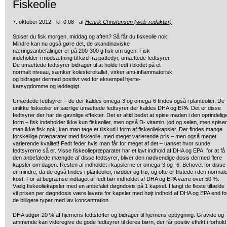
Fiskeolie
7. oktober 2012 - kl. 0:08 - af
Henrik Christensen (web-redaktør)
Spiser du fisk morgen, middag og aften? Så får du fiskeolie nok!
Mindre kan
nu også gøre det, de skandinaviske
næringsanbefalinger er på 200-300 g fisk om ugen. Fisk
indeholder i modsætning til kød fra pattedyr, umættede fedtsyrer.
De umættede fedtsyrer bidrager til at holde fedt i blodet på et
normalt niveau, sænker kolesteroltallet, virker anti-inflammatorisk
og bidrager dermed positivt ved for eksempel hjerte-
karsygdomme og leddegigt.
Umættede fedtsyrer – de der kaldes omega-3 og omega-6 findes også i planteolier. De
unikke fiskeolier er særlige umættede fedtsyrer der kaldes DHA og EPA. Det er disse
fedtsyrer der har de gavnlige effekter. Det er altid bedst at spise maden i den oprindelig
form – fisk indeholder ikke kun fiskeolier, men også D- vitamin, jod og selen, men spiser
man ikke fisk nok, kan man tage et tilskud i form af fiskeoliekapsler. Der findes mange
forskellige præparater med fiskeolie, med meget varierende pris – men også meget
varierende kvalitet! Fedt feder hvis man får for meget af det – uanset hvor sunde
fedtsyrerne så er. Visse fiskeoliepræparater har et lavt indhold af DHA og EPA, for at få
den anbefalede mængde af disse fedtsyrer, bliver den nødvendige dosis dermed flere
kapsler om dagen. Resten af indholdet i kapslerne er omega-3 og -6. Behovet for disse
er mindre, da de også findes i planteolier, nødder og frø, og ofte er tilstede i den normal
kost. For at begrænse indtaget af fedt bør indholdet af DHA og EPA være over 50 %.
Vælg fiskeoliekapsler med en anbefalet døgndosis på 1 kapsel. I langt de fleste tilfælde
vil prisen per døgndosis være lavere for kapsler med højt indhold af DHA og EPA end fo
de billigere typer med lav koncentration.
DHA udgør 20 % af hjernens fedtstoffer og bidrager til hjernens opbygning. Gravide og
ammende kan videregive de gode fedtsyrer til deres børn, der får positiv effekt i forhold