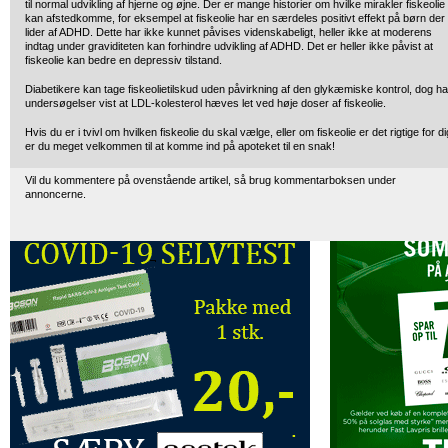
til normal udvikling af hjerne og øjne. Der er mange historier om hvilke mirakler fiskeolie
kan afstedkomme, for eksempel at fiskeolie har en særdeles positivt effekt på børn der
lider af ADHD. Dette har ikke kunnet påvises videnskabeligt, heller ikke at moderens
indtag under graviditeten kan forhindre udvikling af ADHD. Det er heller ikke påvist at
fiskeolie kan bedre en depressiv tilstand.
Diabetikere kan tage fiskeolietilskud uden påvirkning af den glykæmiske kontrol, dog ha
undersøgelser vist at LDL-kolesterol hæves let ved høje doser af fiskeolie.
Hvis du er i tvivl om hvilken fiskeolie du skal vælge, eller om fiskeolie er det rigtige for di
er du meget velkommen til at komme ind på apoteket til en snak!
Vil du kommentere på ovenstående artikel, så brug kommentarboksen under
annoncerne.