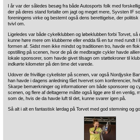
I år var der således besøg fra både Autosports folk med forskellig
der på deres stand fortalte om jagt og meget mere, Syvsten IF s
foreningens virke og bestemt også dens berettigelse, der politisk 
tvivl om.
Ligeledes var både cykelklubben og løbeklubben forbi Torvet, så
kunne høre mere om klubberne eller endda få en tur med rundt I l
formen af. Sidst men ikke mindst og traditionen tro, havde en flok 
opstilling på scenen, hvor de på de medbragte cykler havde allie
lokale sponsorer, som havde givet tilsagn om støttekroner til klubb
indkørte kilometer på den time det varede.
Udover de frivillige cykelister på scenen, var også Nordjyske Ban
han havde i dagens anledning fået hvervet som konferencier, hvilk
Skarpe bemærkninger og informationer om både sponsorer og cyk
scenen, og flere af deltagerne måtte også ligge øre til en venli
som de, hvis de da havde luft til det, kunne svarer igen på.
Så alt i alt en fantastisk lørdag på Torvet med god stemning og god