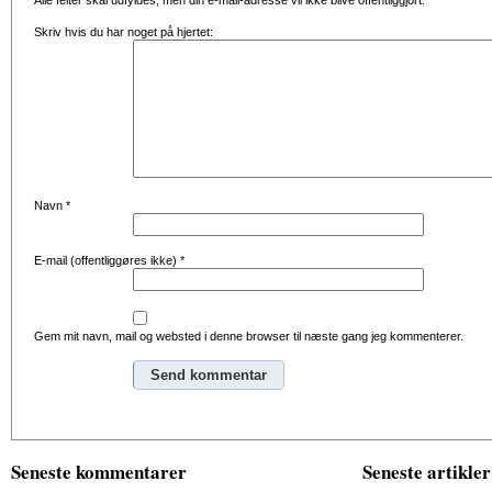
Alle felter skal udfyldes, men din e-mail-adresse vil ikke blive offentliggjort.
Skriv hvis du har noget på hjertet:
Navn
*
E-mail (offentliggøres ikke)
*
Gem mit navn, mail og websted i denne browser til næste gang jeg kommenterer.
Alternative:
Seneste kommentarer
Seneste artikler