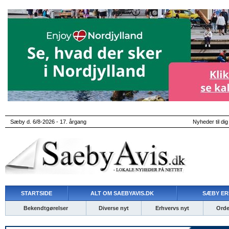
Sæby d. 6/8-2026 - 17. årgang
Nyheder til dig
STARTSIDE
ALT OM SAEBYAVIS.DK
SÆBY ER
Bekendtgørelser
Diverse nyt
Erhvervs nyt
Ordet