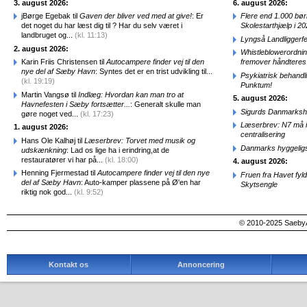
3. august 2026:
6. august 2026:
jBørge Egebak til
Gaven der bliver ved med at give!
: Er
Flere end 1.000 bø
det noget du har læst dig til ? Har du selv været i
Skolestarthjælp i 2
landbruget og...
(kl. 11:13)
Lyngså Landliggerf
2. august 2026:
Whistleblowerordni
Karin Friis Christensen til
Autocampere finder vej til den
fremover håndteres
nye del af Sæby Havn
: Syntes det er en trist udvikling til...
Psykiatrisk behandl
(kl. 19:19)
Punktum!
Martin Vangsø til
Indlæg: Hvordan kan man tro at
5. august 2026:
Havnefesten i Sæby fortsætter...
: Generalt skulle man
Sigurds Danmarkshi
gøre noget ved...
(kl. 17:23)
Læserbrev: N7 må ik
1. august 2026:
centralisering
Hans Ole Kalhøj til
Læserbrev: Torvet med musik og
Danmarks hyggelig
udskænkning
: Lad os lige ha i erindring,at de
restauratører vi har på...
(kl. 18:00)
4. august 2026:
Henning Fjermestad til
Autocampere finder vej til den nye
Fruen fra Havet fyl
del af Sæby Havn
: Auto-kamper plassene på Ø'en har
Skytsengle
riktig nok god...
(kl. 9:52)
© 2010-2025 SaebyA
Kontakt os
Annoncering