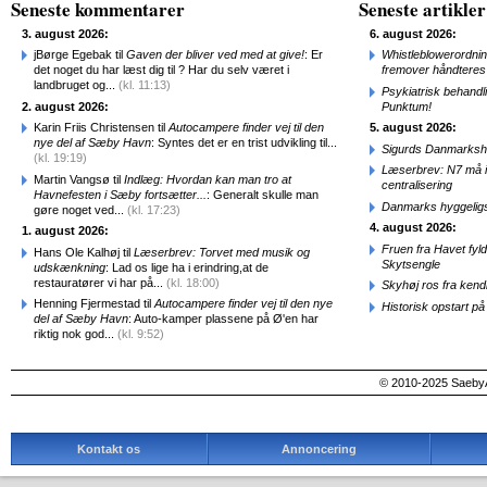
Seneste kommentarer
Seneste artikler
3. august 2026:
6. august 2026:
jBørge Egebak til
Gaven der bliver ved med at give!
: Er
Whistleblowerordni
det noget du har læst dig til ? Har du selv været i
fremover håndteres
landbruget og...
(kl. 11:13)
Psykiatrisk behandl
2. august 2026:
Punktum!
Karin Friis Christensen til
Autocampere finder vej til den
5. august 2026:
nye del af Sæby Havn
: Syntes det er en trist udvikling til...
Sigurds Danmarkshi
(kl. 19:19)
Læserbrev: N7 må ik
Martin Vangsø til
Indlæg: Hvordan kan man tro at
centralisering
Havnefesten i Sæby fortsætter...
: Generalt skulle man
Danmarks hyggelig
gøre noget ved...
(kl. 17:23)
4. august 2026:
1. august 2026:
Fruen fra Havet fyl
Hans Ole Kalhøj til
Læserbrev: Torvet med musik og
Skytsengle
udskænkning
: Lad os lige ha i erindring,at de
restauratører vi har på...
(kl. 18:00)
Skyhøj ros fra kend
Henning Fjermestad til
Autocampere finder vej til den nye
Historisk opstart 
del af Sæby Havn
: Auto-kamper plassene på Ø'en har
riktig nok god...
(kl. 9:52)
© 2010-2025 SaebyA
Kontakt os
Annoncering