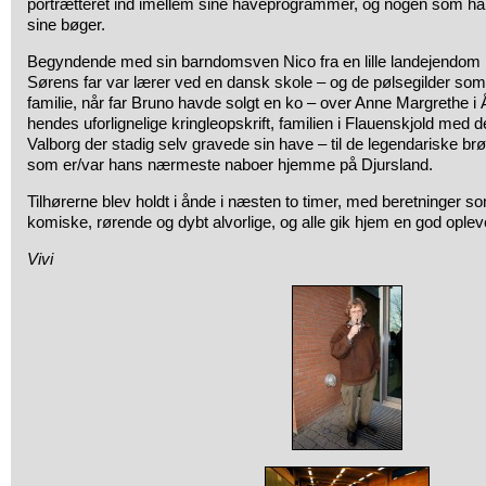
portrætteret ind imellem sine haveprogrammer, og nogen som han
sine bøger.
Begyndende med sin barndomsven Nico fra en lille landejendom 
Sørens far var lærer ved en dansk skole – og de pølsegilder som
familie, når far Bruno havde solgt en ko – over Anne Margrethe i
hendes uforlignelige kringleopskrift, familien i Flauenskjold med 
Valborg der stadig selv gravede sin have – til de legendariske br
som er/var hans nærmeste naboer hjemme på Djursland.
Tilhørerne blev holdt i ånde i næsten to timer, med beretninger 
komiske, rørende og dybt alvorlige, og alle gik hjem en god opleve
Vivi