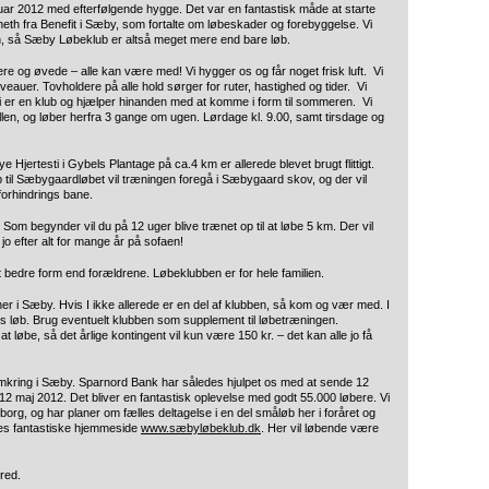
uar 2012 med efterfølgende hygge. Det var en fantastisk måde at starte
neth fra Benefit i Sæby, som fortalte om løbeskader og forebyggelse. Vi
vin, så Sæby Løbeklub er altså meget mere end bare løb.
re og øvede – alle kan være med! Vi hygger os og får noget frisk luft. Vi
iveauer. Tovholdere på alle hold sørger for ruter, hastighed og tider. Vi
Vi er en klub og hjælper hinanden med at komme i form til sommeren. Vi
hallen, og løber herfra 3 gange om ugen. Lørdage kl. 9.00, samt tirsdage og
 Hjertesti i Gybels Plantage på ca.4 km er allerede blevet brugt flittigt.
 til Sæbygaardløbet vil træningen foregå i Sæbygaard skov, og der vil
 forhindrings bane.
e. Som begynder vil du på 12 uger blive trænet op til at løbe 5 km. Der vil
o efter alt for mange år på sofaen!
bedre form end forældrene. Løbeklubben er for hele familien.
her i Sæby. Hvis I ikke allerede er en del af klubben, så kom og vær med. I
es løb. Brug eventuelt klubben som supplement til løbetræningen.
 at løbe, så det årlige kontingent vil kun være 150 kr. – det kan alle jo få
 omkring i Sæby. Sparnord Bank har således hjulpet os med at sende 12
.12 maj 2012. Det bliver en fantastisk oplevelse med godt 55.000 løbere. Vi
lborg, og har planer om fælles deltagelse i en del småløb her i foråret og
es fantastiske hjemmeside
www.sæbyløbeklub.dk
. Her vil løbende være
red.