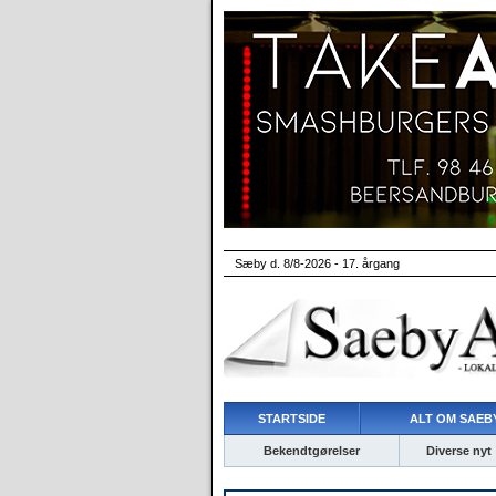
Sæby d. 8/8-2026 - 17. årgang
STARTSIDE
ALT OM SAEBY
Bekendtgørelser
Diverse nyt