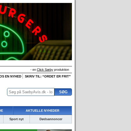
- en
Click Sæby
produktion
 OS EN NYHED
SKRIV TIL: “ORDET ER FRIT”
DE
AKTUELLE NYHEDER
Sport nyt
Dødsannoncer