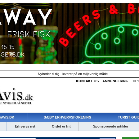
Nyheder til dig - leveret på en miljøvenlig måde !
KONTAKT OS
ANNONCERING
TIP
AVIS.DK
SÆBY ERHVERVSFORENING
TURIST GUI
Erhvervs nyt
Ordet er frit
Sponsorerede artikler