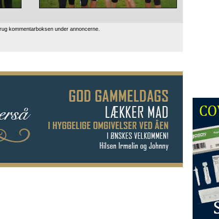
 brug kommentarboksen under annoncerne.