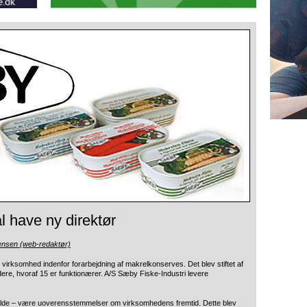
l have ny direktør
ensen (web-redaktør)
virksomhed indenfor forarbejdning af makrelkonserves.
Det blev stiftet af
ere, hvoraf 15 er funktionærer. A/S Sæby Fiske-Industri levere
lig kilde – være uoverensstemmelser om virksomhedens fremtid. Dette blev