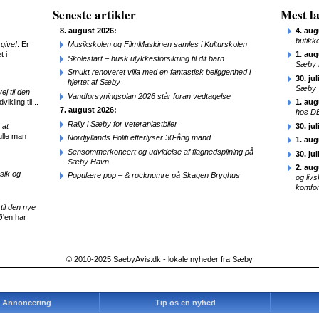
Seneste artikler
Mest læ
8. august 2026:
4. aug
butikk
give!
: Er
Musikskolen og FilmMaskinen samles i Kulturskolen
t i
1. aug
Skolestart – husk ulykkesforsikring til dit barn
Sæby 
Smukt renoveret villa med en fantastisk beliggenhed i
30. jul
hjertet af Sæby
Sæby
j til den
Vandforsyningsplan 2026 står foran vedtagelse
ikling til...
1. aug
7. august 2026:
hos D
Rally i Sæby for veteranlastbiler
 at
30. jul
ulle man
Nordjyllands Politi efterlyser 30-årig mand
1. aug
Sensommerkoncert og udvidelse af flagnedspilning på
30. jul
Sæby Havn
2. aug
sik og
Populære pop – & rocknumre på Skagen Bryghus
og liv
komfor
til den nye
Ø'en har
© 2010-2025 SaebyAvis.dk - lokale nyheder fra Sæby
Annoncering
Tip os en nyhed