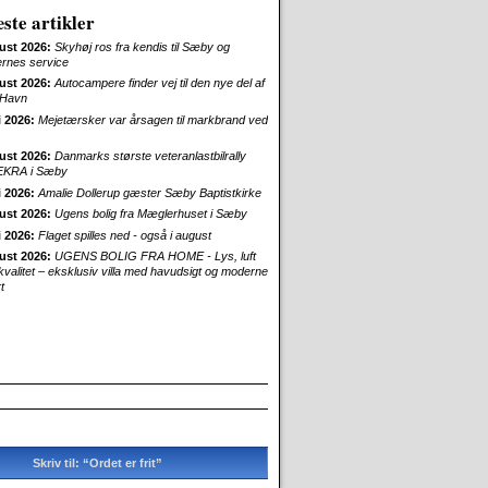
ste artikler
ust 2026:
Skyhøj ros fra kendis til Sæby og
ernes service
ust 2026:
Autocampere finder vej til den nye del af
Havn
i 2026:
Mejetærsker var årsagen til markbrand ved
ust 2026:
Danmarks største veteranlastbilrally
EKRA i Sæby
i 2026:
Amalie Dollerup gæster Sæby Baptistkirke
ust 2026:
Ugens bolig fra Mæglerhuset i Sæby
i 2026:
Flaget spilles ned - også i august
ust 2026:
UGENS BOLIG FRA HOME - Lys, luft
skvalitet – eksklusiv villa med havudsigt og moderne
t
Skriv til: “Ordet er frit”