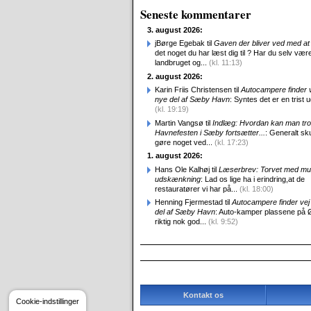
Seneste kommentarer
3. august 2026:
jBørge Egebak til
Gaven der bliver ved med at 
det noget du har læst dig til ? Har du selv være
landbruget og...
(kl. 11:13)
2. august 2026:
Karin Friis Christensen til
Autocampere finder ve
nye del af Sæby Havn
: Syntes det er en trist udv
(kl. 19:19)
Martin Vangsø til
Indlæg: Hvordan kan man tro
Havnefesten i Sæby fortsætter...
: Generalt sk
gøre noget ved...
(kl. 17:23)
1. august 2026:
Hans Ole Kalhøj til
Læserbrev: Torvet med mu
udskænkning
: Lad os lige ha i erindring,at de
restauratører vi har på...
(kl. 18:00)
Henning Fjermestad til
Autocampere finder vej 
del af Sæby Havn
: Auto-kamper plassene på 
riktig nok god...
(kl. 9:52)
Kontakt os
Cookie-indstillinger