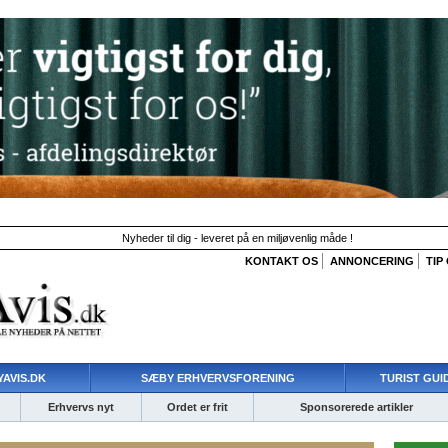
Nyheder til dig - leveret på en miljøvenlig måde !
KONTAKT OS
ANNONCERING
TIP
AVIS.DK
SÆBY ERHVERVSFORENING
TURIST GUI
Erhvervs nyt
Ordet er frit
Sponsorerede artikler