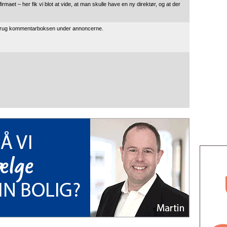
rmaet – her fik vi blot at vide, at man skulle have en ny direktør, og at der
 brug kommentarboksen under annoncerne.