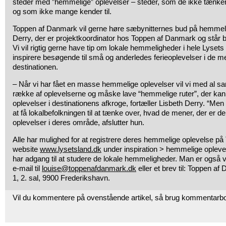
steder med ”hemmelige” oplevelser – steder, som de ikke tænk
og som ikke mange kender til.
Toppen af Danmark vil gerne høre sæbynitternes bud på hemmeli
Derry, der er projektkoordinator hos Toppen af Danmark og står bag 
Vi vil rigtig gerne have tip om lokale hemmeligheder i hele Lysets
inspirere besøgende til små og anderledes ferieoplevelser i de 
destinationen.
– Når vi har fået en masse hemmelige oplevelser vil vi med al s
række af oplevelserne og måske lave “hemmelige ruter”, der ka
oplevelser i destinationens afkroge, fortæller Lisbeth Derry. “Men
at få lokalbefolkningen til at tænke over, hvad de mener, der er 
oplevelser i deres område, afslutter hun.
Alle har mulighed for at registrere deres hemmelige oplevelse 
website
www.lysetsland.dk
under inspiration > hemmelige opleve
har adgang til at studere de lokale hemmeligheder. Man er også 
e-mail til
louise@toppenafdanmark.dk
eller et brev til: Toppen a
1, 2. sal, 9900 Frederikshavn.
Vil du kommentere på ovenstående artikel, så brug kommentarb