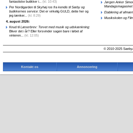
fantastiske butikker i...
(kl. 10:43)
Jørgen Anker Simon
Mandagsmagasinet
Per Nordigarden til
Skyhøj ros fra kendis til Sæby og
butikkernes service
: Det er virkelig GULD, dette her og
Etablering af afmæ
jeg tænker...
(kl. 8:29)
Musikskolen og Fil
4. august 2026:
Knud til
Læserbrev: Torvet med musik og udskænkning
:
Bliver det i år? Eller forsvinder sagen bare i løbet af
vinteren...
(kl. 12:05)
© 2010-2025 SaebyA
Kontakt os
Annoncering