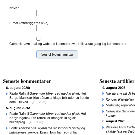
Navn
*
E-mail (offentliggøres ikke)
*
Gem mit navn, mail og websted i denne browser til næste gang jeg kommenterer.
Alternative:
Seneste kommentarer
Seneste artikler
6. august 2026:
9. august 2026:
Raido Rafn til
Gaven der bliver ved med at give!
: Hej
Har du styr på dit b
Børge Man kan ikke sådan anklage folk uden at kende
Koncert til fordel f
dem. Du ved...
(kl. 12:25)
Midlertidig repara
5. august 2026:
Nordjyske Bank opjus
Raido Rafn til
Gaven der bliver ved med at give!
: Hej
kunder
Børge Egebak Din retorik er mangelfuld og dit
8. august 2026:
billedsprog...
(kl. 19:28)
Western Girls trod
Bente Andersen til
Skyhøj ros fra kendis til Sæby og
skabte fest på Sæb
butikkernes service
: Brian Holm har ret - vi har