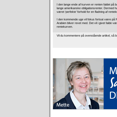
I den lange ende af kurven er renten faldet på b
lange amerikanske obligationsrenter. Dermed har 
været ‘perfekte’ forhold for en fladning af rent
I den kommende uge vil fokus fortsat være på N
Arabien bliver revet med. Det vil i givet falde v
rentekurven.
Vil du kommentere på ovenstående artikel, så