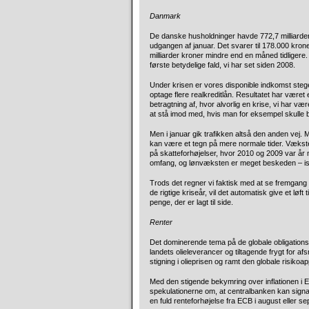
Danmark
De danske husholdninger havde 772,7 milliarder
udgangen af januar. Det svarer til 178.000 kroner
milliarder kroner mindre end en måned tidligere. 
første betydelige fald, vi har set siden 2008.
Under krisen er vores disponible indkomst steget
optage flere realkreditlån. Resultatet har været 
betragtning af, hvor alvorlig en krise, vi har v
at stå imod med, hvis man for eksempel skulle b
Men i januar gik trafikken altså den anden vej. 
kan være et tegn på mere normale tider. Vækste
på skatteforhøjelser, hvor 2010 og 2009 var år 
omfang, og lønvæksten er meget beskeden – isæ
Trods det regner vi faktisk med at se fremgang 
de rigtige kriseår, vil det automatisk give et løft 
penge, der er lagt til side.
Renter
Det dominerende tema på de globale obligations
landets olieleverancer og tiltagende frygt for a
stigning i olieprisen og ramt den globale risikoapp
Med den stigende bekymring over inflationen i 
spekulationerne om, at centralbanken kan signale
en fuld renteforhøjelse fra ECB i august eller s