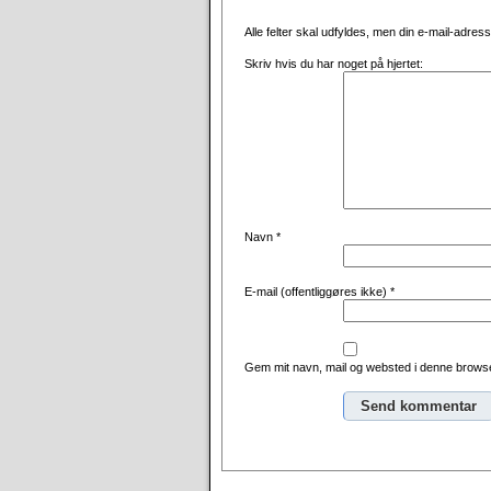
Alle felter skal udfyldes, men din e-mail-adresse 
Skriv hvis du har noget på hjertet:
Navn
*
E-mail (offentliggøres ikke)
*
Gem mit navn, mail og websted i denne browse
Alternative: