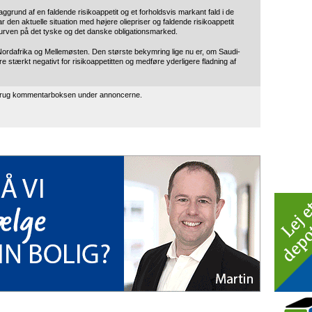
aggrund af en faldende risikoappetit og et forholdsvis markant fald i de
den aktuelle situation med højere oliepriser og faldende risikoappetit
ekurven på det tyske og det danske obligationsmarked.
ordafrika og Mellemøsten. Den største bekymring lige nu er, om Saudi-
ære stærkt negativt for risikoappetitten og medføre yderligere fladning af
 brug kommentarboksen under annoncerne.