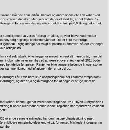
 kroner stående som indlån i banker og andre finansielle selskaber ved
 pr. voksen dansker. Men selv om det er et stort tal, er det faktisk 7,7
Korrigeret for sæsonudsving svarer det til et fald på 0,9 %, og det er det
 samtidig med, at vores forbrug er faldet, og vi er blevet ved med at
en betydelig stigning i bankindeståender. Det er ikke mærkeligt i
æret igennem. Rigtig mange har valgt at polstre økonomien, så der var noget
live arbejdsløs.
Man skal selvfølgelig ikke lægge for meget i en enkelt måneds tal, men det
n i indkomsterne er nemlig ved at være et overstået kapitel. 2011 byder
med betydelige lempelser. Renten er ikke længere faldende i noget større
r sammenlignet med inflationen, der er på vej op.
i forbruget i år. Hvis bare ikke opsparingen vokser i samme tempo som i
til forbruget, og der er jo også mulighed for, at nogle vil bruge lidt af de
markeder i denne uge har været den tiltagende uro i Libyen. Afbrydelsen i
fsmitning til andre olieproducerende lande i regionen har medført en voldsom
etit.
ECB over de seneste måneder, har den hastige olieprisstigning øget
re tidligere renteforhøjelser end vi p.t. forventer. Markedet indregner nu
eptember.