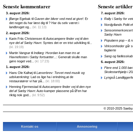
Seneste kommentarer
Seneste artikler
3. august 2026:
7. august 2026:
jBørge Egebak til
Gaven der bliver ved med at give!
: Er
Rally i Sæby for vet
det noget du har læst dig til ? Har du selv været i
Nordjyllands Politi 
landbruget og...
(kl. 11:13)
Sensommerkoncert o
2. august 2026:
Sæby Havn
Karin Friis Christensen til
Autocampere finder vej til den
Populære pop – & 
nye del af Sæby Havn
: Syntes det er en trist udvikling til...
Virksomheder går 
(kl. 19:19)
faglærte
Martin Vangsø til
Indlæg: Hvordan kan man tro at
Sang og fællesskab
Havnefesten i Sæby fortsætter...
: Generalt skulle man
gøre noget ved...
(kl. 17:23)
6. august 2026:
1. august 2026:
Flere end 1.000 bø
Skolestarthjælp i 2
Hans Ole Kalhøj til
Læserbrev: Torvet med musik og
udskænkning
: Lad os lige ha i erindring,at de
Lyngså Landliggerf
restauratører vi har på...
(kl. 18:00)
Henning Fjermestad til
Autocampere finder vej til den nye
del af Sæby Havn
: Auto-kamper plassene på Ø'en har
riktig nok god...
(kl. 9:52)
© 2010-2025 SaebyA
Kontakt os
Annoncering