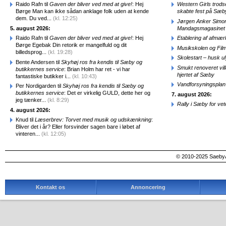
Raido Rafn til
Gaven der bliver ved med at give!
: Hej
Western Girls trod
Børge Man kan ikke sådan anklage folk uden at kende
skabte fest på Sæb
dem. Du ved...
(kl. 12:25)
Jørgen Anker Simon
5. august 2026:
Mandagsmagasinet
Raido Rafn til
Gaven der bliver ved med at give!
: Hej
Etablering af afmæ
Børge Egebak Din retorik er mangelfuld og dit
Musikskolen og Fil
billedsprog...
(kl. 19:28)
Skolestart – husk uly
Bente Andersen til
Skyhøj ros fra kendis til Sæby og
Smukt renoveret vill
butikkernes service
: Brian Holm har ret - vi har
hjertet af Sæby
fantastiske butikker i...
(kl. 10:43)
Vandforsyningsplan 
Per Nordigarden til
Skyhøj ros fra kendis til Sæby og
butikkernes service
: Det er virkelig GULD, dette her og
7. august 2026:
jeg tænker...
(kl. 8:29)
Rally i Sæby for vet
4. august 2026:
Knud til
Læserbrev: Torvet med musik og udskænkning
:
Bliver det i år? Eller forsvinder sagen bare i løbet af
vinteren...
(kl. 12:05)
© 2010-2025 SaebyA
Kontakt os
Annoncering