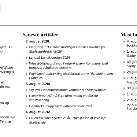
Seneste artikler
Mest læ
6. august 2026:
4. aug
butikk
give!
: Er
Flere end 1.000 børn modtager Dansk Folkehjælps
t i
Skolestarthjælp i 2026
1. aug
Sæby 
Lyngså Landliggerfest 2026
30. jul
Whistleblowerordning i Frederikshavn Kommune skal
Sæby
j til den
fremover håndteres eksternt
ikling til...
28. jul
Psykiatrisk behandling skal fortsat være i Frederikshavn.
Punktum!
1. aug
 at
hos D
5. august 2026:
ulle man
30. jul
Sigurds Danmarkshistorie kommer til Frederikshavn
1. aug
Læserbrev: N7 må ikke blive endnu et offer for
centralisering
2. aug
sik og
og liv
Danmarks hyggeligste kabinescooter-træf…
komfor
4. august 2026:
til den nye
Fruen fra Havet fylder 25 år – hjælp med at lave nye
Ø'en har
Skytsengle