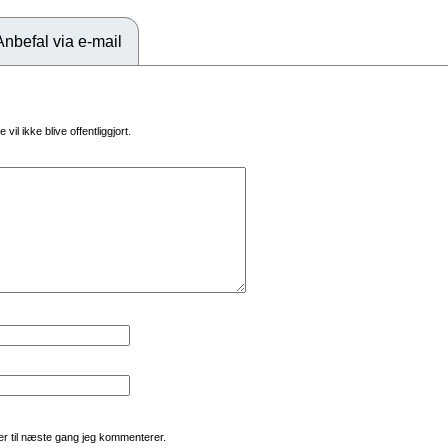
Anbefal via e-mail
vil ikke blive offentliggjort.
r til næste gang jeg kommenterer.