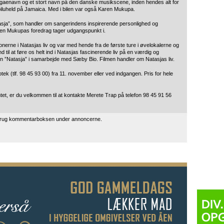
eggaenavn og et stort navn på den danske musikscene, inden hendes alt for
 biluheld på Jamaica. Med i bilen var også Karen Mukupa.
sja”, som handler om sangerindens inspirerende personlighed og
aren Mukupas foredrag tager udgangspunkt i.
erne i Natasjas liv og var med hende fra de første ture i øvelokalerne og
d til at føre os helt ind i Natasjas fascinerende liv på en værdig og
men ”Natasja” i samarbejde med Sæby Bio. Filmen handler om Natasjas liv.
otek (tlf. 98 45 93 00) fra 11. november eller ved indgangen. Pris for hele
tet, er du velkommen til at kontakte Merete Trap på telefon 98 45 91 56
 brug kommentarboksen under annoncerne.