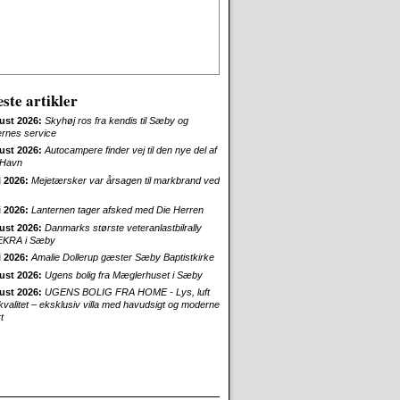
ste artikler
ust 2026:
Skyhøj ros fra kendis til Sæby og
ernes service
ust 2026:
Autocampere finder vej til den nye del af
Havn
i 2026:
Mejetærsker var årsagen til markbrand ved
i 2026:
Lanternen tager afsked med Die Herren
ust 2026:
Danmarks største veteranlastbilrally
EKRA i Sæby
i 2026:
Amalie Dollerup gæster Sæby Baptistkirke
ust 2026:
Ugens bolig fra Mæglerhuset i Sæby
ust 2026:
UGENS BOLIG FRA HOME - Lys, luft
skvalitet – eksklusiv villa med havudsigt og moderne
t