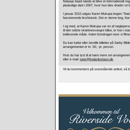
Natasja Saad nåede at blive et internationalt r
pludselige død i 2007, hvor hun blev dræbt i et
I januar 2010 udgav Karen Mukupa bogen ”Nata
fascinerende livshistorie. Det er denne bog, K
I og med, at Karen Mukupa var en af nøgleperson
til den sidste skæbnesvangre biltur, er hun i stan
indlevende måde. Inden foredraget viser vi fil
Du kan købe eller bestille billetter på Sæby Bibli
arrangementet er kr. 50,- pr. person.
Hvis du har lyst til at høre mere om arrangemen
eller e-mail:
metr@frederikshavn.dk
.
Vil du kommentere på ovenstående artikel, så