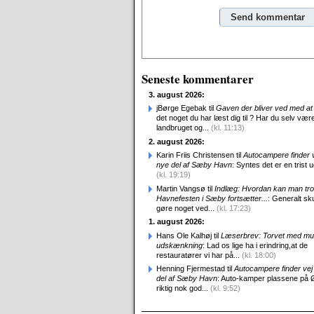
Alternative:
Seneste kommentarer
3. august 2026:
jBørge Egebak til
Gaven der bliver ved med at 
det noget du har læst dig til ? Har du selv være
landbruget og...
(kl. 11:13)
2. august 2026:
Karin Friis Christensen til
Autocampere finder ve
nye del af Sæby Havn
: Syntes det er en trist udv
(kl. 19:19)
Martin Vangsø til
Indlæg: Hvordan kan man tro
Havnefesten i Sæby fortsætter...
: Generalt sk
gøre noget ved...
(kl. 17:23)
1. august 2026:
Hans Ole Kalhøj til
Læserbrev: Torvet med mu
udskænkning
: Lad os lige ha i erindring,at de
restauratører vi har på...
(kl. 18:00)
Henning Fjermestad til
Autocampere finder vej 
del af Sæby Havn
: Auto-kamper plassene på 
riktig nok god...
(kl. 9:52)