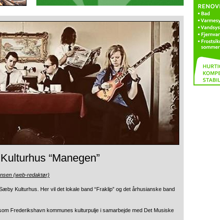
y Kulturhus “Manegen”
ensen (web-redaktør)
Sæby Kulturhus. Her vil det lokale band “Fraklip”
og det århusianske band
t”, som Frederikshavn kommunes kulturpulje i samarbejde med Det Musiske