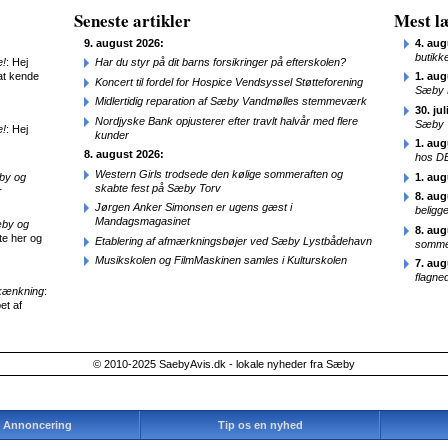
Seneste artikler
Mest læ
9. august 2026:
4. aug
butikk
e!
: Hej
Har du styr på dit barns forsikringer på efterskolen?
at kende
1. aug
Koncert til fordel for Hospice Vendsyssel Støtteforening
Sæby 
Midlertidig reparation af Sæby Vandmølles stemmeværk
30. jul
Nordjyske Bank opjusterer efter travlt halvår med flere
Sæby
e!
: Hej
kunder
1. aug
8. august 2026:
hos D
Western Girls trodsede den kølige sommeraften og
æby og
1. aug
skabte fest på Sæby Torv
r
8. aug
Jørgen Anker Simonsen er ugens gæst i
beligg
Mandagsmagasinet
æby og
8. aug
te her og
Etablering af afmærkningsbøjer ved Sæby Lystbådehavn
sommer
Musikskolen og FilmMaskinen samles i Kulturskolen
7. aug
flagne
kænkning
:
et af
© 2010-2025 SaebyAvis.dk - lokale nyheder fra Sæby
Annoncering
Tip os en nyhed