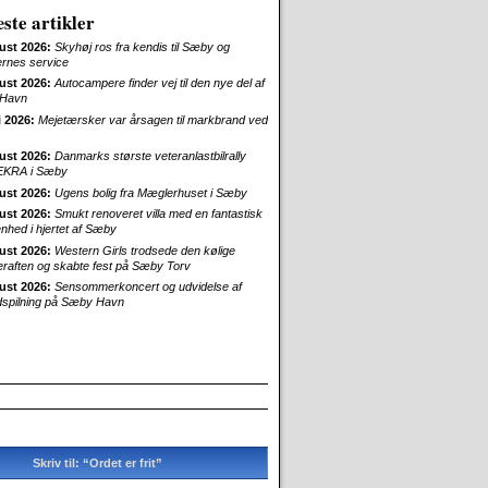
ste artikler
ust 2026:
Skyhøj ros fra kendis til Sæby og
ernes service
ust 2026:
Autocampere finder vej til den nye del af
Havn
i 2026:
Mejetærsker var årsagen til markbrand ved
ust 2026:
Danmarks største veteranlastbilrally
EKRA i Sæby
ust 2026:
Ugens bolig fra Mæglerhuset i Sæby
ust 2026:
Smukt renoveret villa med en fantastisk
enhed i hjertet af Sæby
ust 2026:
Western Girls trodsede den kølige
aften og skabte fest på Sæby Torv
ust 2026:
Sensommerkoncert og udvidelse af
dspilning på Sæby Havn
Skriv til: “Ordet er frit”