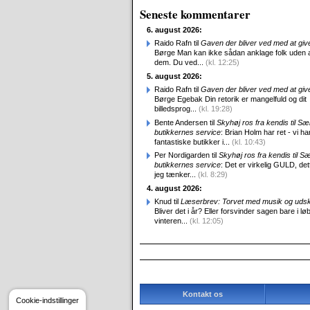
Seneste kommentarer
6. august 2026:
Raido Rafn til
Gaven der bliver ved med at giv
Børge Man kan ikke sådan anklage folk uden 
dem. Du ved...
(kl. 12:25)
5. august 2026:
Raido Rafn til
Gaven der bliver ved med at giv
Børge Egebak Din retorik er mangelfuld og dit
billedsprog...
(kl. 19:28)
Bente Andersen til
Skyhøj ros fra kendis til S
butikkernes service
: Brian Holm har ret - vi ha
fantastiske butikker i...
(kl. 10:43)
Per Nordigarden til
Skyhøj ros fra kendis til S
butikkernes service
: Det er virkelig GULD, det
jeg tænker...
(kl. 8:29)
4. august 2026:
Knud til
Læserbrev: Torvet med musik og uds
Bliver det i år? Eller forsvinder sagen bare i løb
vinteren...
(kl. 12:05)
Kontakt os
Cookie-indstillinger