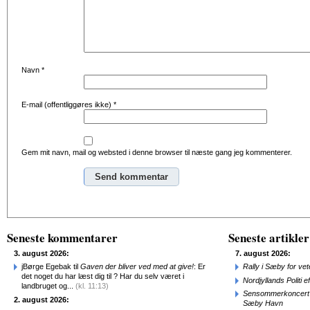
Navn
*
E-mail (offentliggøres ikke)
*
Gem mit navn, mail og websted i denne browser til næste gang jeg kommenterer.
Alternative:
Seneste kommentarer
Seneste artikler
3. august 2026:
7. august 2026:
jBørge Egebak til
Gaven der bliver ved med at give!
: Er
Rally i Sæby for vet
det noget du har læst dig til ? Har du selv været i
Nordjyllands Politi 
landbruget og...
(kl. 11:13)
Sensommerkoncert o
2. august 2026:
Sæby Havn