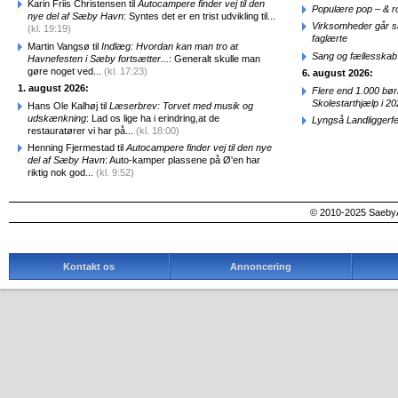
Karin Friis Christensen til
Autocampere finder vej til den
Populære pop – & 
nye del af Sæby Havn
: Syntes det er en trist udvikling til...
Virksomheder går 
(kl. 19:19)
faglærte
Martin Vangsø til
Indlæg: Hvordan kan man tro at
Sang og fællesskab
Havnefesten i Sæby fortsætter...
: Generalt skulle man
gøre noget ved...
(kl. 17:23)
6. august 2026:
1. august 2026:
Flere end 1.000 bø
Skolestarthjælp i 2
Hans Ole Kalhøj til
Læserbrev: Torvet med musik og
udskænkning
: Lad os lige ha i erindring,at de
Lyngså Landliggerf
restauratører vi har på...
(kl. 18:00)
Henning Fjermestad til
Autocampere finder vej til den nye
del af Sæby Havn
: Auto-kamper plassene på Ø'en har
riktig nok god...
(kl. 9:52)
© 2010-2025 SaebyA
Kontakt os
Annoncering