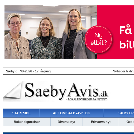
Sæby d. 7/8-2026 - 17. årgang
Nyheder til dig
STARTSIDE
ALT OM SAEBYAVIS.DK
SÆBY ER
Bekendtgørelser
Diverse nyt
Erhvervs nyt
Ordet