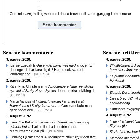
Gem mit navn, mail og websted i denne browser til næste gang jeg kommenterer.
Alternative:
Seneste kommentarer
Seneste artikler
3. august 2026:
6. august 2026:
jBørge Egebak til
Gaven der bliver ved med at give!
: Er
Whistleblowerordni
det noget du har læst dig til ? Har du selv været i
fremover håndteres
landbruget og...
(kl. 11:13)
Psykiatrisk behandl
2. august 2026:
Punktum!
Karin Friis Christensen til
Autocampere finder vej til den
5. august 2026:
nye del af Sæby Havn
: Syntes det er en trist udvikling til...
Sigurds Danmarkshi
(kl. 19:19)
Læserbrev: N7 må ik
Martin Vangsø til
Indlæg: Hvordan kan man tro at
centralisering
Havnefesten i Sæby fortsætter...
: Generalt skulle man
Danmarks hyggelig
gøre noget ved...
(kl. 17:23)
4. august 2026:
1. august 2026:
Fruen fra Havet fyl
Hans Ole Kalhøj til
Læserbrev: Torvet med musik og
Skytsengle
udskænkning
: Lad os lige ha i erindring,at de
restauratører vi har på...
(kl. 18:00)
Skyhøj ros fra kend
Henning Fjermestad til
Autocampere finder vej til den nye
Historisk opstart 