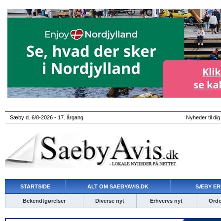
Sæby d. 6/8-2026 - 17. årgang
Nyheder til dig
STARTSIDE
ALT OM SAEBYAVIS.DK
SÆBY ER
Bekendtgørelser
Diverse nyt
Erhvervs nyt
Ordet