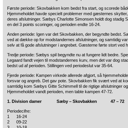
Første periode: Skovbakken kom bedst fra start, og scorede både
Hjemmeholdet havde specielt problemer med gæsternes skytter, d
deres afslutninger. Sæbys Charlotte Simonsen holdt dog stadig
en del 3 points scoringer, og perioden endte 16-24.
Anden periode: Igen var det Skovbakken, der begyndte bedst. S
ved at dække op for modstandernes afslutninger, og samtidig va
selv at få gode afslutninger i angrebet. Gæsterne førte stort ved 
Tredje periode: Sæbys spil begyndte nu at fungere lidt bedre. Sp
Legaard fandt vejen til modstandernes kurv, men det var dog st
bedst ud af perioden. Stillingen ved periodeslut var 35-64.
Fjerde periode: Kampen virkede allerede afgjort, så hjemmeholdet sk
forsvar og angreb. Det gav pote. Skovbakken fik svært ved at kom
samtidig kom Sæbys Gitte Schimmell til de rigtige afslutninger og
Hjemmeholdet vandt perioden, men tabte kampen 47-72.
1. Division damer Sæby – Skovbakken 47 – 72
Periodecifre:
1 16-24
2 09-22
3 10-18