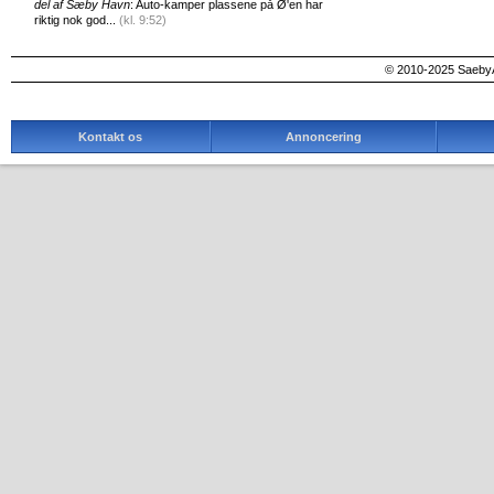
del af Sæby Havn
: Auto-kamper plassene på Ø'en har
riktig nok god...
(kl. 9:52)
© 2010-2025 SaebyA
Kontakt os
Annoncering