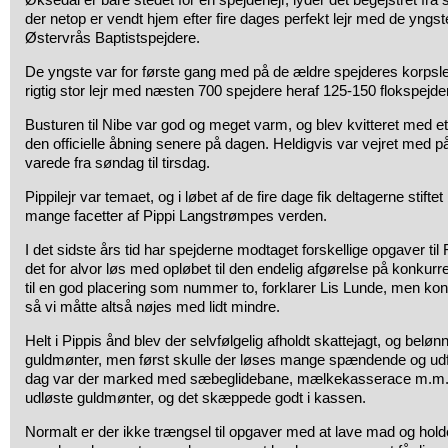
der netop er vendt hjem efter fire dages perfekt lejr med de yngst
Østervrås Baptistspejdere.
De yngste var for første gang med på de ældre spejderes korpslejr,
rigtig stor lejr med næsten 700 spejdere heraf 125-150 flokspejde
Busturen til Nibe var god og meget varm, og blev kvitteret med et
den officielle åbning senere på dagen. Heldigvis var vejret med på
varede fra søndag til tirsdag.
Pippilejr var temaet, og i løbet af de fire dage fik deltagerne stif
mange facetter af Pippi Langstrømpes verden.
I det sidste års tid har spejderne modtaget forskellige opgaver til 
det for alvor løs med opløbet til den endelig afgørelse på konkurr
til en god placering som nummer to, forklarer Lis Lunde, men kon
så vi måtte altså nøjes med lidt mindre.
Helt i Pippis ånd blev der selvfølgelig afholdt skattejagt, og beløn
guldmønter, men først skulle der løses mange spændende og ud
dag var der marked med sæbeglidebane, mælkekasserace m.m. 
udløste guldmønter, og det skæppede godt i kassen.
Normalt er der ikke trængsel til opgaver med at lave mad og holde 