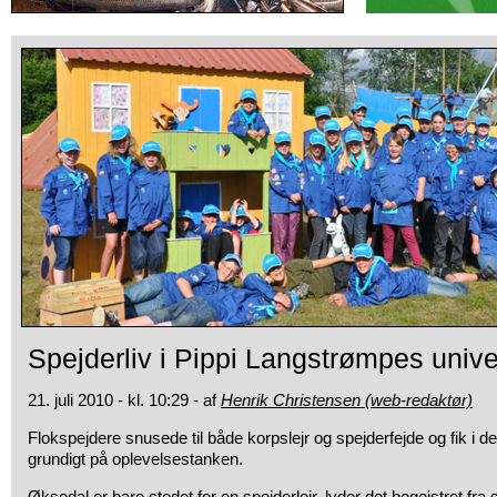
Spejderliv i Pippi Langstrømpes univ
21. juli 2010 - kl. 10:29 - af
Henrik Christensen (web-redaktør)
Flokspejdere snusede til både korpslejr og spejderfejde og fik i det
grundigt
på oplevelsestanken.
Øksedal er bare stedet for en spejderlejr, lyder det begejstret fra