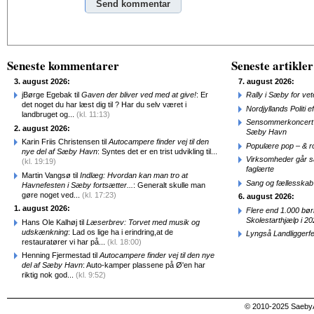
Alternative:
Seneste kommentarer
Seneste artikler
3. august 2026:
7. august 2026:
jBørge Egebak til
Gaven der bliver ved med at give!
: Er
Rally i Sæby for vet
det noget du har læst dig til ? Har du selv været i
Nordjyllands Politi 
landbruget og...
(kl. 11:13)
Sensommerkoncert o
2. august 2026:
Sæby Havn
Karin Friis Christensen til
Autocampere finder vej til den
Populære pop – & 
nye del af Sæby Havn
: Syntes det er en trist udvikling til...
Virksomheder går 
(kl. 19:19)
faglærte
Martin Vangsø til
Indlæg: Hvordan kan man tro at
Sang og fællesskab
Havnefesten i Sæby fortsætter...
: Generalt skulle man
gøre noget ved...
(kl. 17:23)
6. august 2026:
1. august 2026:
Flere end 1.000 bø
Skolestarthjælp i 2
Hans Ole Kalhøj til
Læserbrev: Torvet med musik og
udskænkning
: Lad os lige ha i erindring,at de
Lyngså Landliggerf
restauratører vi har på...
(kl. 18:00)
Henning Fjermestad til
Autocampere finder vej til den nye
del af Sæby Havn
: Auto-kamper plassene på Ø'en har
riktig nok god...
(kl. 9:52)
© 2010-2025 SaebyA