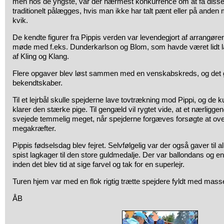
men hos de yngste, var der nærmest konkurrence om at få disse 
traditionelt pålægges, hvis man ikke har talt pænt eller på anden 
kvik.
De kendte figurer fra Pippis verden var levendegjort af arrangørern
møde med f.eks. Dunderkarlson og Blom, som havde været lidt lan
af Kling og Klang.
Flere opgaver blev løst sammen med en venskabskreds, og det
bekendtskaber.
Til et lejrbål skulle spejderne lave tovtrækning mod Pippi, og de k
klarer den stærke pige. Til gengæld vil rygtet vide, at et nærligge
svejede temmelig meget, når spejderne forgæves forsøgte at ove
megakræfter.
Pippis fødselsdag blev fejret. Selvfølgelig var der også gaver til 
spist lagkager til den store guldmedalje. Der var ballondans og 
inden det blev tid at sige farvel og tak for en superlejr.
Turen hjem var med en flok rigtig trætte spejdere fyldt med masse
ÅB