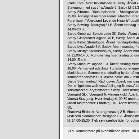
Røde Kors Butik: Krystalgade 3, Sæby. Åbent kl
Stavgang: med start fra Algade 3, Sæby kl. 09.
Sæby Bibliotek: Rådhuspladsen 1. Åbningstider:
15.00. Åbningstid med personale: Mandag-torsdag
Foreningen ”Voergaard Levende Historie” udstil
Sæby Bowling: Ålborgvej 81 B. Åbent mandag–to
14.00-20.00.
Sæby Genbrug: Søndergade 38, Sæby. Åbent all
Sæby Glaspusteri: Algade 46 E, Sæby. Åbent all
Sæby Kirke: Strandgade. Åbent mandag-lørdag k
Sæby Lys: Algade 8 A, Sæby. Åbent mandag-fre
Sæby Miniby: Solsbækvej 39, Sæby. Åbent værks
kl. 11.00-14.00. Rundvisning hver tirsdag og onsd
14.00. Entré.
Sæby Museum: Algade 1-3. Åbent: tirsdag-fredag kl
16.00. Permanent udstilling: Turisme og ferieg
skolehistorie. Sommerens udstilling byder på to
sommeren fortælles i ”Clasens have” om kunstner
Sæby Svømmebad: Rådhusvej. Åbent: mandag-fre
Der er ligeledes wellnessafdeling og fitnessafdel
Torvemarked: Krystaltorvet i Sæby. Hver lørdag
Voergård Slot: Voergård 6, Flauenskjold. Åbent
Voerså Stavgang: Hver tirsdag kl. 09.30 med star
Ørtoft Klatrecenter: Ørtoftvej 101. Åbent tirsda
50.
Østervrå Bibliotek: Vrængmosevej 2 B. Åbent ma
Østervrå Svømmehal: Bredgade 6-8. Åbningstider
kl. 14.00-15.30. Tjek selv særlige tider for voks
Vil du kommentere på ovenstående artikel, så