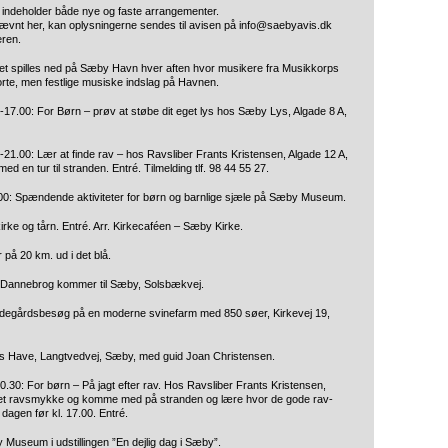
 og indeholder både nye og faste arrangementer.
nævnt her, kan oplysningerne sendes til avisen på info@saebyavis.dk
eren.
aget spilles ned på Sæby Havn hver aften hvor musikere fra Musikkorps
orte, men festlige musiske indslag på Havnen.
-17.00: For Børn – prøv at støbe dit eget lys hos Sæby Lys, Algade 8 A,
-21.00: Lær at finde rav – hos Ravsliber Frants Kristensen, Algade 12 A,
ed en tur til stranden. Entré. Tilmelding tlf. 98 44 55 27.
.00: Spændende aktiviteter for børn og barnlige sjæle på Sæby Museum.
irke og tårn. Entré. Arr. Kirkecaféen – Sæby Kirke.
 på 20 km. ud i det blå.
s Dannebrog kommer til Sæby, Solsbækvej.
ndegårdsbesøg på en moderne svinefarm med 850 søer, Kirkevej 19,
nns Have, Langtvedvej, Sæby, med guid Joan Christensen.
0.30: For børn – På jagt efter rav. Hos Ravsliber Frants Kristensen,
eget ravsmykke og komme med på stranden og lære hvor de gode rav-
 dagen før kl. 17.00. Entré.
Museum i udstillingen ”En dejlig dag i Sæby”.