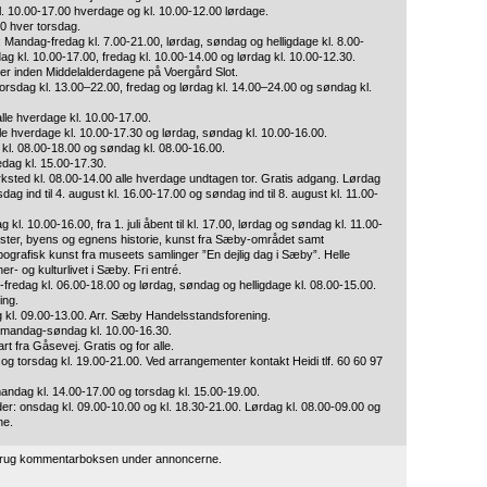
. 10.00-17.00 hverdage og kl. 10.00-12.00 lørdage.
30 hver torsdag.
 Mandag-fredag kl. 7.00-21.00, lørdag, søndag og helligdage kl. 8.00-
 kl. 10.00-17.00, fredag kl. 10.00-14.00 og lørdag kl. 10.00-12.30.
ler inden Middelalderdagene på Voergård Slot.
rsdag kl. 13.00–22.00, fredag og lørdag kl. 14.00–24.00 og søndag kl.
e hverdage kl. 10.00-17.00.
e hverdage kl. 10.00-17.30 og lørdag, søndag kl. 10.00-16.00.
l. 08.00-18.00 og søndag kl. 08.00-16.00.
dag kl. 15.00-17.30.
ted kl. 08.00-14.00 alle hverdage undtagen tor. Gratis adgang. Lørdag
ag ind til 4. august kl. 16.00-17.00 og søndag ind til 8. august kl. 11.00-
. 10.00-16.00, fra 1. juli åbent til kl. 17.00, lørdag og søndag kl. 11.00-
æster, byens og egnens historie, kunst fra Sæby-området samt
pografisk kunst fra museets samlinger ”En dejlig dag i Sæby”. Helle
- og kulturlivet i Sæby. Fri entré.
dag kl. 06.00-18.00 og lørdag, søndag og helligdage kl. 08.00-15.00.
ing.
 kl. 09.00-13.00. Arr. Sæby Handelsstandsforening.
: mandag-søndag kl. 10.00-16.30.
t fra Gåsevej. Gratis og for alle.
g og torsdag kl. 19.00-21.00. Ved arrangementer kontakt Heidi tlf. 60 60 97
ndag kl. 14.00-17.00 og torsdag kl. 15.00-19.00.
: onsdag kl. 09.00-10.00 og kl. 18.30-21.00. Lørdag kl. 08.00-09.00 og
ne.
 brug kommentarboksen under annoncerne.