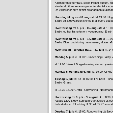
Kalenderen løber fra 5. juli og frem til august,
Kender du til andre arrangementer der ikke er 
De vil herefter blive tilføjet arrangementskalend
Hver dag til og med 8. august:
kl. 21.00: Fl
Sæby og Sæbygarden skiftes til at levere det k
Hver torsdag fra 1. juli – 05. august:
kl. 16.00
Sæby, og hør historien om lysestøbning. Entré.
Hver torsdag fra 1. juli – 12. august:
kl. 19.00
Sæby. Efter rundvisning i ravmuseet, sluttes af m
Hver tirsdag – torsdag fra 1. – 31. juli:
kl. 14
Mandag 5. juli:
kl. 11.00: Rundvisning i Sæby k
kl. 19.00: Voerså Borgerforening starter cykeltur
Mandag 5. og tirsdag 6. juli:
kl. 19.00: Cirku
Tirsdag 6. juli:
kl. 13.00-16.00: For børn – Bo
Sæby. Gratis.
kl. 16.30-18.00: Gratis Rundvisning i Nellema
Hver tirsdag fra 6. juli – 3. august:
kl. 08.30-1
Algade 12 A, Sæby, kan du prøve at slibe dit 
findesteder er. Tilmelding tlf. 98 44 55 27 senest
Onsdag 7. juli:
kl. 15.00: Rundvisning på Sæby 