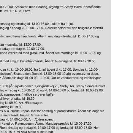
.00-22.00: Sælsafari med Seadog, afgang fra Sæby Havn. Enestående
lf. 29 80 14 38. Entré.
nsdag og torsdag kl. 13.00-16.00. Lukket fra 1. juli.
dag og søndag kl. 13.00-17.00. Galleriet holder til i den tidligere Østervrå
ted med kunsthåndværk. Åbent: mandag – fredag kl. 11.00-17.00 og
dag – søndag kl. 13.00-17.00.
onsdag-søndag kl. 12.00-17.00.
ende værksted med glaskunst. Åbent alle hverdage kl. 11.00-17.00 og
ed med salg af kunsthåndværk. Åbent: hverdage kl. 10.00-17.30 og
kl. kl. 10.00-16.00, fra 1. juli åbent til kl. 17.00. Søndag kl. 12.00-
gårdshjem”. Slotscaféen åben kl. 13.00-16.00 på alle ovennævnte dage.
 Åbent alle dage kl. 09.00 – 19.00. Der er vandaerobic og veninde/par-
. 13.30 på Skjolds baner, Kjeldgårdsvej 25, Sæby. Arr. Sæby Senior Kroket.
g – fredag kl. 10.00-12.00 og kl. 14.00-16.00 og lørdag kl. 10.00-12.00.
apgruppens frivillige serverer kaffe.
il hver onsdag kl. 19.30.
g kl. 09.30. Arr. Ældresagen.
andag kl. 19.30.
 bl.a. Nordeuropas største samling af paradistræer. Åbent alle dage fra
 samt toilet i haven. Gratis entré.
ag kl. 14.00-16.00. Arr. Ældresagen.
værksted og Ravmuseum. Åbent: Mandag-søndag kl. 10.00-17.30.
ent tirsdag og fredag kl. 14.00-17.00 og lørdag kl. 12.00-17.00. Her
14.00-15.00 vil Anja Mose guide rundt.