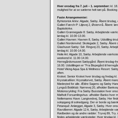
Hver onsdag fra 7. juli – 1. september:
kl. 18
mulighed for at se sælerne helt tæt på. Booking t
Faste Arrangementer:
Byhistorisk Arkiv: Algade, Sæby. Åbent tirsdag, o
Galleri Færch-P: Liljevej 2, Østervrå. Åbent: lør
Baptistkirke.
Galleri Grønnegade 8: Sæby. Arbejdende værks
lørdag kl. 10.00-13.00.
Galleri Havnen: Havnen 8, Sæby. Udstilling tirs
Galleri Nordenvind: Skolegade 2, Sæby. Åbent 
Glashuset Sæby: Sdr. Ringvej 23, Sæby. Arbejd
lørdag kl. 10.00-14.00.
Heile Art: Algade 10, Sæby. Arbejdende værkst
weekend kl. 11.00-14.00.
Herregårdsmuseet Sæbygård: Åbent tirsdag-fredag 
16.00. Udstillingen er ”Fra Bispegård til herre
Hotel Viking Aqua Spa & Wellness Resort: Sæby.
aften.
Kroket: Senior Kroket hver tirsdag og fredag kl
Krystalcaféen: Krystaltorvet, Sæby. Åbent manda
Mødested for alle. Ældre Sagens og Sæby Handic
Lyngså Boldklub: Nørrevej 20, afholder Bankosp
Motionscykling: Fra Sæby Busstation hver onsda
Mølholt Forsamlingshus: afholder Banko hver m
Nellemanns Have: Langtvedvej, Sæby. Her findes
solopgang til solnedgang. Der er borde og bænke
Petanqué: Anlægget, Algade 3, Sæby. Hver onsd
Ravsliberen: Algade 12 A, Sæby. Arbejdende 
Rødbeden og de andre rødder: Tryvej 89, Try. Åb
findes arbejdende værksteder. Hver tirsdag kl. 