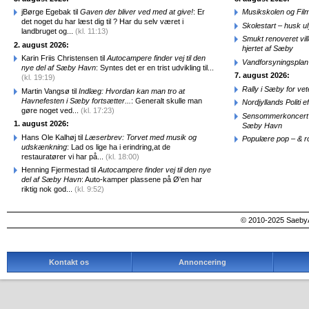
jBørge Egebak til
Gaven der bliver ved med at give!
: Er
Musikskolen og Fil
det noget du har læst dig til ? Har du selv været i
Skolestart – husk uly
landbruget og...
(kl. 11:13)
Smukt renoveret vill
2. august 2026:
hjertet af Sæby
Karin Friis Christensen til
Autocampere finder vej til den
Vandforsyningsplan 
nye del af Sæby Havn
: Syntes det er en trist udvikling til...
7. august 2026:
(kl. 19:19)
Rally i Sæby for vet
Martin Vangsø til
Indlæg: Hvordan kan man tro at
Havnefesten i Sæby fortsætter...
: Generalt skulle man
Nordjyllands Politi 
gøre noget ved...
(kl. 17:23)
Sensommerkoncert o
1. august 2026:
Sæby Havn
Hans Ole Kalhøj til
Læserbrev: Torvet med musik og
Populære pop – & 
udskænkning
: Lad os lige ha i erindring,at de
restauratører vi har på...
(kl. 18:00)
Henning Fjermestad til
Autocampere finder vej til den nye
del af Sæby Havn
: Auto-kamper plassene på Ø'en har
riktig nok god...
(kl. 9:52)
© 2010-2025 SaebyA
Kontakt os
Annoncering