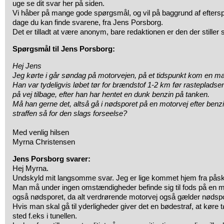
uge se dit svar her på siden.
Vi håber på mange gode spørgsmål, og vil på baggrund af efters
dage du kan finde svarene, fra Jens Porsborg.
Det er tilladt at være anonym, bare redaktionen er den der stille
Spørgsmål til Jens Porsborg:
Hej Jens
Jeg kørte i går søndag på motorvejen, på et tidspunkt kom en m
Han var tydeligvis løbet tør for brændstof 1-2 km før rastepladse
på vej tilbage, efter han har hentet en dunk benzin på tanken.
Må han gerne det, altså gå i nødsporet på en motorvej efter benzi
straffen så for den slags forseelse?
Med venlig hilsen
Myrna Christensen
Jens Porsborg svarer:
Hej Myrna.
Undskyld mit langsomme svar. Jeg er lige kommet hjem fra påsk
Man må under ingen omstændigheder befinde sig til fods på en m
også nødsporet, da alt verdrørende motorvej også gælder nødspor
Hvis man skal gå til yderligheder giver det en bødestraf, at køre tø
sted f.eks i tunellen.