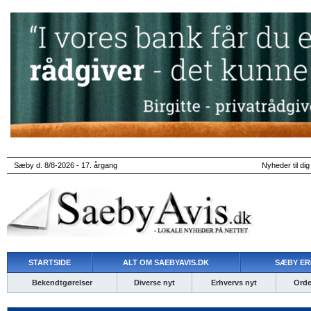
Sæby d. 8/8-2026 - 17. årgang
Nyheder til dig
STARTSIDE
ALT OM SAEBYAVIS.DK
SÆBY ER
Bekendtgørelser
Diverse nyt
Erhvervs nyt
Ordet