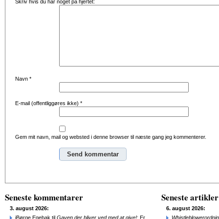
Skriv hvis du har noget på hjertet:
Navn
*
E-mail (offentliggøres ikke)
*
Gem mit navn, mail og websted i denne browser til næste gang jeg kommenterer.
Alternative:
Seneste kommentarer
Seneste artikler
3. august 2026:
6. august 2026:
jBørge Egebak til
Gaven der bliver ved med at give!
: Er
Whistleblowerordni