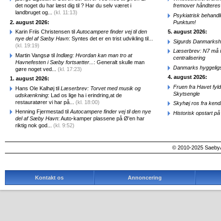
det noget du har læst dig til ? Har du selv været i
fremover håndteres
landbruget og...
(kl. 11:13)
Psykiatrisk behandl
2. august 2026:
Punktum!
Karin Friis Christensen til
Autocampere finder vej til den
5. august 2026:
nye del af Sæby Havn
: Syntes det er en trist udvikling til...
Sigurds Danmarkshi
(kl. 19:19)
Læserbrev: N7 må ik
Martin Vangsø til
Indlæg: Hvordan kan man tro at
centralisering
Havnefesten i Sæby fortsætter...
: Generalt skulle man
Danmarks hyggelig
gøre noget ved...
(kl. 17:23)
4. august 2026:
1. august 2026:
Fruen fra Havet fyl
Hans Ole Kalhøj til
Læserbrev: Torvet med musik og
Skytsengle
udskænkning
: Lad os lige ha i erindring,at de
restauratører vi har på...
(kl. 18:00)
Skyhøj ros fra kend
Henning Fjermestad til
Autocampere finder vej til den nye
Historisk opstart 
del af Sæby Havn
: Auto-kamper plassene på Ø'en har
riktig nok god...
(kl. 9:52)
© 2010-2025 SaebyA
Kontakt os
Annoncering