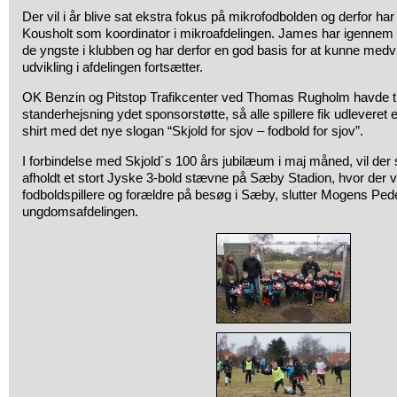
Der vil i år blive sat ekstra fokus på mikrofodbolden og derfor 
Kousholt som koordinator i mikroafdelingen. James har igennem f
de yngste i klubben og har derfor en god basis for at kunne medvir
udvikling i afdelingen fortsætter.
OK Benzin og Pitstop Trafikcenter ved Thomas Rugholm havde t
standerhejsning ydet sponsorstøtte, så alle spillere fik udleveret 
shirt med det nye slogan “Skjold for sjov – fodbold for sjov”.
I forbindelse med Skjold´s 100 års jubilæum i maj måned, vil der
afholdt et stort Jyske 3-bold stævne på Sæby Stadion, hvor der 
fodboldspillere og forældre på besøg i Sæby, slutter Mogens Ped
ungdomsafdelingen.