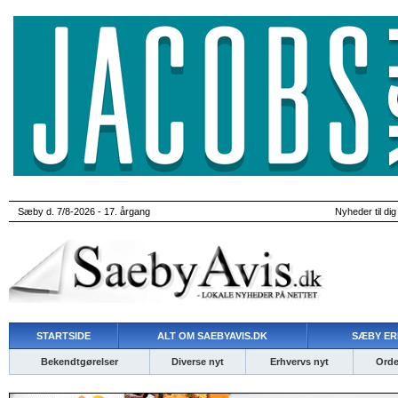
Sæby d. 7/8-2026 - 17. årgang
Nyheder til dig
STARTSIDE
ALT OM SAEBYAVIS.DK
SÆBY ER
Bekendtgørelser
Diverse nyt
Erhvervs nyt
Ordet