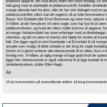
praktiske opgaver, der skal løses inden den store festdag. En arb
fuld gang med at udarbejde et jubilæumsskrift, fortæller skolele
mange allerede hørt fra dem, eller de har selv bidraget med en god 
jubilæumsskriftet, ellers kan de sagtens nå at rette henvendelse 
Bayer, Vivi Dybdahl eller Ernst Beckman og være med, oplyser s
Vi håber, at der herudover vil være nogle, som har lyst til at være
jubilæumsfesten, og hvad der ellers måtte komme af opgaver, for
at mange i lokalområdet har store erfaringer med at tilrettelægg
størrelse, og det vil være en kæmp stor hjælp for skolen at kunn
folk. Der ligger også et stort forarbejde i at få kontakt til så mange
ansatte som muligt, til dette arbejde er der brug for nogle kontakt
Derfor vil vi gerne inviterer alle interesserede til en aften, hvor v
forslag mm. Vi håber, at rigtig mange vil tage godt imod de spæn
ligger her. Interesserede er også velkomne til at tage kontakt til mi
skolebestyrelsen, slutter Ellen Høgh.
ÅB
Vil du kommentere på ovenstående artikel, så brug kommentarb