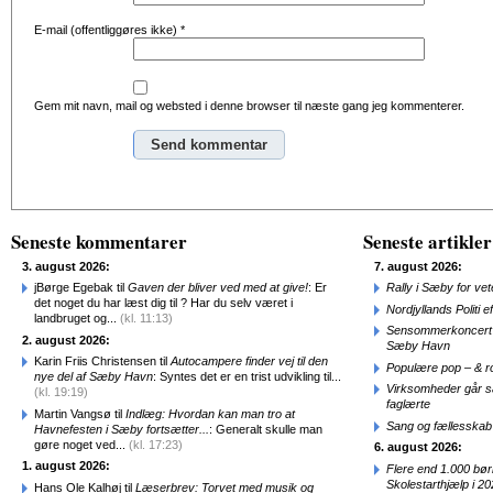
E-mail (offentliggøres ikke)
*
Gem mit navn, mail og websted i denne browser til næste gang jeg kommenterer.
Alternative:
Seneste kommentarer
Seneste artikler
3. august 2026:
7. august 2026:
jBørge Egebak til
Gaven der bliver ved med at give!
: Er
Rally i Sæby for vet
det noget du har læst dig til ? Har du selv været i
Nordjyllands Politi 
landbruget og...
(kl. 11:13)
Sensommerkoncert o
2. august 2026:
Sæby Havn
Karin Friis Christensen til
Autocampere finder vej til den
Populære pop – & 
nye del af Sæby Havn
: Syntes det er en trist udvikling til...
Virksomheder går 
(kl. 19:19)
faglærte
Martin Vangsø til
Indlæg: Hvordan kan man tro at
Sang og fællesskab
Havnefesten i Sæby fortsætter...
: Generalt skulle man
gøre noget ved...
(kl. 17:23)
6. august 2026:
1. august 2026:
Flere end 1.000 bø
Skolestarthjælp i 2
Hans Ole Kalhøj til
Læserbrev: Torvet med musik og