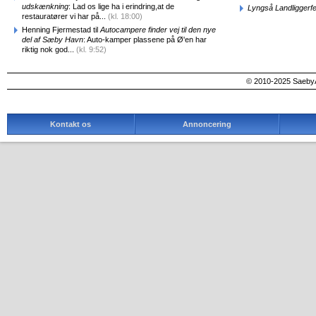
udskænkning
: Lad os lige ha i erindring,at de
Lyngså Landliggerf
restauratører vi har på...
(kl. 18:00)
Henning Fjermestad til
Autocampere finder vej til den nye
del af Sæby Havn
: Auto-kamper plassene på Ø'en har
riktig nok god...
(kl. 9:52)
© 2010-2025 SaebyA
Kontakt os
Annoncering