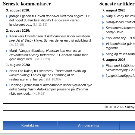
Seneste kommentarer
Seneste artikler
3. august 2026:
7. august 2026:
jBørge Egebak til
Gaven der bliver ved med at give!
: Er
Rally i Sæby for vet
det noget du har læst dig til ? Har du selv været i
Nordjyllands Politi 
landbruget og...
(kl. 11:13)
Sensommerkoncert o
2. august 2026:
Sæby Havn
Karin Friis Christensen til
Autocampere finder vej til den
Populære pop – & 
nye del af Sæby Havn
: Syntes det er en trist udvikling til...
Virksomheder går 
(kl. 19:19)
faglærte
Martin Vangsø til
Indlæg: Hvordan kan man tro at
Sang og fællesskab
Havnefesten i Sæby fortsætter...
: Generalt skulle man
gøre noget ved...
(kl. 17:23)
6. august 2026:
1. august 2026:
Flere end 1.000 bø
Skolestarthjælp i 2
Hans Ole Kalhøj til
Læserbrev: Torvet med musik og
udskænkning
: Lad os lige ha i erindring,at de
Lyngså Landliggerf
restauratører vi har på...
(kl. 18:00)
Henning Fjermestad til
Autocampere finder vej til den nye
del af Sæby Havn
: Auto-kamper plassene på Ø'en har
riktig nok god...
(kl. 9:52)
© 2010-2025 SaebyA
Kontakt os
Annoncering