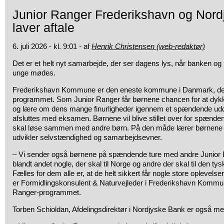
Junior Ranger Frederikshavn og Nor
laver aftale
6. juli 2026 - kl. 9:01 - af
Henrik Christensen (web-redaktør)
Det er et helt nyt samarbejde, der ser dagens lys, når banken og n
unge mødes.
Frederikshavn Kommune er den eneste kommune i Danmark, der 
programmet. Som Junior Ranger får børnene chancen for at dykk
og lære om dens mange finurligheder igennem et spændende ud
afsluttes med eksamen. Børnene vil blive stillet over for spænde
skal løse sammen med andre børn. På den måde lærer børnene
udvikler selvstændighed og samarbejdsevner.
– Vi sender også børnene på spændende ture med andre Junior R
blandt andet nogle, der skal til Norge og andre der skal til den ty
Fælles for dem alle er, at de helt sikkert får nogle store oplevelse
er Formidlingskonsulent & Naturvejleder i Frederikshavn Kommun
Ranger-programmet.
Torben Schioldan, Afdelingsdirektør i Nordjyske Bank er også meg