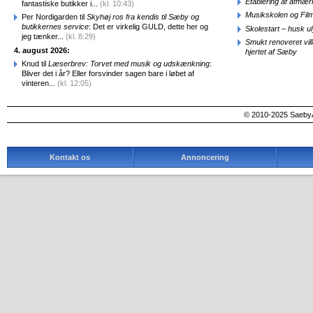
Etablering af afmæ
fantastiske butikker i...
(kl. 10:43)
Musikskolen og Fil
Per Nordigarden til
Skyhøj ros fra kendis til Sæby og
butikkernes service
: Det er virkelig GULD, dette her og
Skolestart – husk uly
jeg tænker...
(kl. 8:29)
Smukt renoveret vill
4. august 2026:
hjertet af Sæby
Knud til
Læserbrev: Torvet med musik og udskænkning
:
Bliver det i år? Eller forsvinder sagen bare i løbet af
vinteren...
(kl. 12:05)
© 2010-2025 SaebyA
Kontakt os
Annoncering