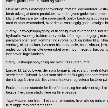
café til gratis kaffe, øl, vand og pølser.
Flere af Sæby Lastvognsopbygnings trofaste leverandører udstil
bredt udvalg af deres produkter, hvor der gives gode messerabat
klar til at besvare tekniske spørgsmål. Sæby Lastvognsopbygni
med et stort restmarked, hvor der vil være rigtig gode udsalgstilb
”Sæby Lastvognsopbygning er til daglig lokal leverandør til indust
hydraulik, værktøj, traktorreservedele, løfte- og surringsgrej m.m
privatpersoner, som kommer ind i vores butik og køber bl.a. bilba
værktøj, olieprodukter, kvalitets bilreservedele, bolte, skruer, jer
andet, og folk bliver ofte overrasket over, hvor meget vi har, og h
indehaver Tage Madsen.
Sæby Lastvognsopbygning har over 7000 varenumre.
Lørdag kl. 12.00 bydes der som forrige år på et stort havetraktor
slædeteam Dybvad. Noget som sidste år fik rigtig stor opmærks
der i år også blive udstillet veterantraktorer og veteranlastbiler på
Forårsmessen startede for flere år siden, og har udviklet sig til at b
begivenhed, som stadig flere og flere besøger.
Tage Madsen ser frem til et stort fremmøde, hvor alle og enhve
til at kigge forbi forårsmessen.