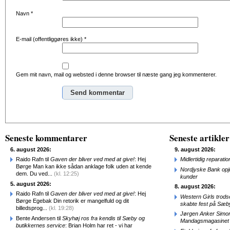
Navn
*
E-mail (offentliggøres ikke)
*
Gem mit navn, mail og websted i denne browser til næste gang jeg kommenterer.
Alternative:
Seneste kommentarer
Seneste artikler
6. august 2026:
9. august 2026:
Raido Rafn til
Gaven der bliver ved med at give!
: Hej
Midlertidig repara
Børge Man kan ikke sådan anklage folk uden at kende
Nordjyske Bank opjus
dem. Du ved...
(kl. 12:25)
kunder
5. august 2026:
8. august 2026:
Raido Rafn til
Gaven der bliver ved med at give!
: Hej
Western Girls trod
Børge Egebak Din retorik er mangelfuld og dit
skabte fest på Sæb
billedsprog...
(kl. 19:28)
Jørgen Anker Simon
Bente Andersen til
Skyhøj ros fra kendis til Sæby og
Mandagsmagasinet
butikkernes service
: Brian Holm har ret - vi har