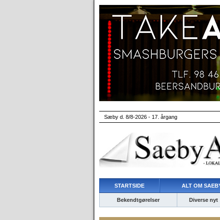
Sæby d. 8/8-2026 - 17. årgang
STARTSIDE
ALT OM SAEBY
Bekendtgørelser
Diverse nyt