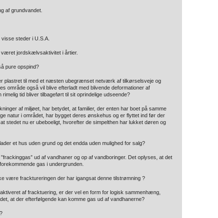
ng af grundvandet.
visse steder i U.S.A.
æret jordskælvsaktivitet i årtier.
så pure opspind?
r plastret til med et næsten ubegrænset netværk af tilkørselsveje og
ores område også vil blive efterladt med blivende deformationer af
imelig tid bliver tilbageført til sit oprindelige udseende?
nger af miljøet, har betydet, at familier, der enten har boet på samme
lige natur i området, har bygget deres ønskehus og er flyttet ind før der
se, at stedet nu er ubeboeligt, hvorefter de simpelthen har lukket døren og
 forlader et hus uden grund og det endda uden mulighed for salg?
 ”frackinggas” ud af vandhaner og op af vandboringer. Det oplyses, at det
igt forekommende gas i undergrunden.
ke være fracktureringen der har igangsat denne tilstrømning ?
iveret af fracktuering, er der vel en form for logisk sammenhæng,
g det, at der efterfølgende kan komme gas ud af vandhanerne?
n?