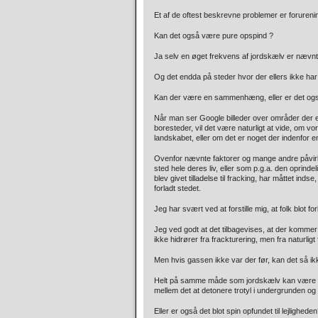
Et af de oftest beskrevne problemer er forureni
Kan det også være pure opspind ?
Ja selv en øget frekvens af jordskælv er nævnt 
Og det endda på steder hvor der ellers ikke har v
Kan der være en sammenhæng, eller er det og
Når man ser Google billeder over områder der e
boresteder, vil det være naturligt at vide, om v
landskabet, eller om det er noget der indenfor en r
Ovenfor nævnte faktorer og mange andre påvirkni
sted hele deres liv, eller som p.g.a. den oprinde
blev givet tilladelse til fracking, har måttet ind
forladt stedet.
Jeg har svært ved at forstille mig, at folk blot
Jeg ved godt at det tilbagevises, at der kommer
ikke hidrører fra frackturering, men fra naturl
Men hvis gassen ikke var der før, kan det så ik
Helt på samme måde som jordskælv kan være akt
mellem det at detonere trotyl i undergrunden o
Eller er også det blot spin opfundet til lejlighede