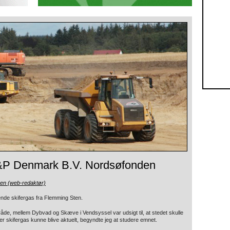
E&P Denmark B.V. Nordsøfonden
sen (web-redaktør)
nde skifergas fra Flemming Sten.
de, mellem Dybvad og Skæve i Vendsyssel var udsigt til, at stedet skulle
er skifergas kunne blive aktuelt, begyndte jeg at studere emnet.