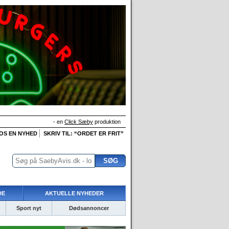
- en
Click Sæby
produktion
 OS EN NYHED
SKRIV TIL: “ORDET ER FRIT”
DE
AKTUELLE NYHEDER
Sport nyt
Dødsannoncer