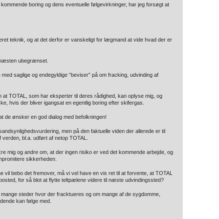
 kommende boring og dens eventuelle følgevirkninger, har jeg forsøgt at
t teknik, og at det derfor er vanskeligt for lægmand at vide hvad der er
 næsten ubegrænset.
e med saglige og endegyldige ”beviser” på om fracking, udvinding af
m at TOTAL, som har eksperter til deres rådighed, kan oplyse mig, og
e, hvis der bliver igangsat en egentlig boring efter skifergas.
t de ønsker en god dialog med befolkningen!
 sandsynlighedsvurdering, men på den faktuelle viden der allerede er til
f verden, bl.a. udført af netop TOTAL.
re mig og andre om, at der ingen risiko er ved det kommende arbejde, og
kompromitere sikkerheden.
vil bebo det fremover, må vi vel have en vis ret til at forvente, at TOTAL
sted, for så blot at flytte teltpælene videre til næste udvindingssted?
er mange steder hvor der fracktueres og om mange af de sygdomme,
adende kan følge med.