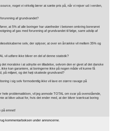
ource, noget vi virkelig lærer at sætte pris på, når vi rejser ud i verden,
 forurening af grundvandet?
fører, at 5% af alle boringer har utætheder i betonen omkring borerøret
pstigning af gas med forurening af grundvandet til følge, samt udslip af
 olieselskaberne selv, der oplyser, at over en årrække vil mellem 35% og
L vil udføre ikke bliver en del af denne statistik?
det moralske i at udnytte en tilladelse, selvom den er givet af det danske
AL ikke kan garantere, at boringerne ikke på nogen måde vil kunne få
d, på miljøet, og det højt skattede grundvand?
ing i sig selv formodentlig ikke vil lave en større ravage på
for hele problematikken, vil jeg anmode TOTAL om svar på ovenstående,
e at blive udsat for, hvis det ender med, at der bliver iværksat boring
e på emnet!
 brug kommentarboksen under annoncerne.