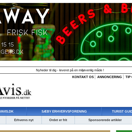
Nyheder til dig - leveret på en miljøvenlig måde !
KONTAKT OS
ANNONCERING
TIP
AVIS.DK
SÆBY ERHVERVSFORENING
TURIST GUI
Erhvervs nyt
Ordet er frit
Sponsorerede artikler