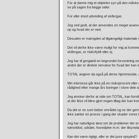
For at danne mig et objektivt syn på den måske
se på sagen fra begge sider.
For eller imod udvinding af skifergas.
Jeg ved godt, at der anvendes en meget avancere
op og hvad der er ned.
Desuden er mængden af tilgængeligt materiale
Det vil derfor ikke være muligt for mig at komm
skifergas, er risikofyldt eller ej.
Jeg har til gengæld en begrundet forventning o
andre der er direkte nervøse for hvad der kan sk
TOTAL angiver da også på deres hjemmeside, a
Min interesse går ikke på en risikoprocent eller
rådighed efter mange års boringer i store dele a
Jeg ønsker derfor at vide om TOTAL, kan forsik
at der ikke vil blive gjort nogen tiltag der kan 
Da det er os som bebor området og os der gerne 
ikke sætter en proces i gang der skader vores bo
Jeg har naturligvis læst om de problemer der 
næseblod, udslæt, hovedpine m.m. der tilsynel
Kan det være rigtigt, eller er det pure opspind?