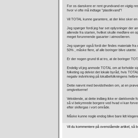
For os danskere er rent grundvand en vigtig ress
hvor vi ofte må indtage ”plastikvand”!
Vil TOTAL kunne garantere, at der ikke sker en
Jeg spørger fordi jeg har set oplysninger der an
allerede fra starten, hvilket skulle medføre en o
meget forurenende gasarter i atmosfæren.
Jeg spørger også fordi der findes materiale fra
50% , måske flere, af alle boringer blive utætte.
Er der nogen grund til at tro, at de boringer TOTA
Endelig vil jeg anmode TOTAL om at forholde sig 
folketing og delvist det lokale byråd, hvis TOT
negativ indvirkning på lokalbefolkningens helbre
Dette nævnt med bevidstheden om, at en prøvebor
omgivelserne!
Velvidende, at dette indlæg ikke er dækkende 
så vi bekymrede borgere ved hvad vi kan forvent
efter skifergas i vort område.
Måske kunne nogle endog blive bare lidt kloger
Vil du kommentere på ovenstående artikel, så