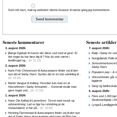
Gem mit navn, mail og websted i denne browser til næste gang jeg kommenterer.
Alternative:
Seneste kommentarer
Seneste artikler
3. august 2026:
7. august 2026:
jBørge Egebak til
Gaven der bliver ved med at give!
: Er
Rally i Sæby for vet
det noget du har læst dig til ? Har du selv været i
Nordjyllands Politi 
landbruget og...
(kl. 11:13)
Sensommerkoncert o
2. august 2026:
Sæby Havn
Karin Friis Christensen til
Autocampere finder vej til den
Populære pop – & 
nye del af Sæby Havn
: Syntes det er en trist udvikling til...
Virksomheder går 
(kl. 19:19)
faglærte
Martin Vangsø til
Indlæg: Hvordan kan man tro at
Sang og fællesskab
Havnefesten i Sæby fortsætter...
: Generalt skulle man
gøre noget ved...
(kl. 17:23)
6. august 2026:
1. august 2026:
Flere end 1.000 bø
Skolestarthjælp i 2
Hans Ole Kalhøj til
Læserbrev: Torvet med musik og
udskænkning
: Lad os lige ha i erindring,at de
Lyngså Landliggerf
restauratører vi har på...
(kl. 18:00)
Henning Fjermestad til
Autocampere finder vej til den nye
del af Sæby Havn
: Auto-kamper plassene på Ø'en har