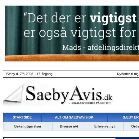
Sæby d. 7/8-2026 - 17. årgang
Nyheder til dig
STARTSIDE
ALT OM SAEBYAVIS.DK
SÆBY ER
Bekendtgørelser
Diverse nyt
Erhvervs nyt
Ordet