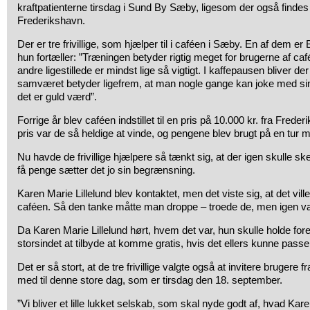
kraftpatienterne tirsdag i Sund By Sæby, ligesom der også findes 
Frederikshavn.
Der er tre frivillige, som hjælper til i caféen i Sæby. En af dem er
hun fortæller: ”Træningen betyder rigtig meget for brugerne af 
andre ligestillede er mindst lige så vigtigt. I kaffepausen bliver der
samværet betyder ligefrem, at man nogle gange kan joke med sin
det er guld værd”.
Forrige år blev caféen indstillet til en pris på 10.000 kr. fra F
pris var de så heldige at vinde, og pengene blev brugt på en tur 
Nu havde de frivillige hjælpere så tænkt sig, at der igen skulle
få penge sætter det jo sin begrænsning.
Karen Marie Lillelund blev kontaktet, men det viste sig, at det ville 
caféen. Så den tanke måtte man droppe – troede de, men igen v
Da Karen Marie Lillelund hørt, hvem det var, hun skulle holde fore
storsindet at tilbyde at komme gratis, hvis det ellers kunne passe
Det er så stort, at de tre frivillige valgte også at invitere brugere 
med til denne store dag, som er tirsdag den 18. september.
”Vi bliver et lille lukket selskab, som skal nyde godt af, hvad Karen