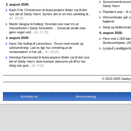
Sensommerkoncert o
2. august 2026:
Sæby Havn
Karin Friis Christensen til
Autocampere finder vej til den
Populære pop – & 
nye del af Sæby Havn
: Syntes det er en trist udvikling til...
Virksomheder går 
(kl. 19:19)
faglærte
Martin Vangsø til
Indlæg: Hvordan kan man tro at
Sang og fællesskab
Havnefesten i Sæby fortsætter...
: Generalt skulle man
gøre noget ved...
(kl. 17:23)
6. august 2026:
1. august 2026:
Flere end 1.000 bø
Skolestarthjælp i 2
Hans Ole Kalhøj til
Læserbrev: Torvet med musik og
udskænkning
: Lad os lige ha i erindring,at de
Lyngså Landliggerf
restauratører vi har på...
(kl. 18:00)
Henning Fjermestad til
Autocampere finder vej til den nye
del af Sæby Havn
: Auto-kamper plassene på Ø'en har
riktig nok god...
(kl. 9:52)
© 2010-2025 SaebyA
Kontakt os
Annoncering