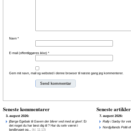
Navn
*
E-mail (offentliggøres ikke)
*
Gem mit navn, mail og websted i denne browser til næste gang jeg kommenterer.
Alternative:
Seneste kommentarer
Seneste artikler
3. august 2026:
7. august 2026:
jBørge Egebak til
Gaven der bliver ved med at give!
: Er
Rally i Sæby for vet
det noget du har læst dig til ? Har du selv været i
Nordjyllands Politi 
landbruget og...
(kl. 11:13)