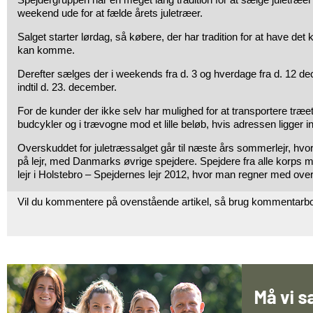
weekend ude for at fælde årets juletræer.
Salget starter lørdag, så købere, der har tradition for at have det k
kan komme.
Derefter sælges der i weekends fra d. 3 og hverdage fra d. 12 de
indtil d. 23. december.
For de kunder der ikke selv har mulighed for at transportere træe
budcykler og i trævogne mod et lille beløb, hvis adressen ligger 
Overskuddet for juletræssalget går til næste års sommerlejr, hvo
på lejr, med Danmarks øvrige spejdere. Spejdere fra alle korps mø
lejr i Holstebro – Spejdernes lejr 2012, hvor man regner med ove
Vil du kommentere på ovenstående artikel, så brug kommentarb