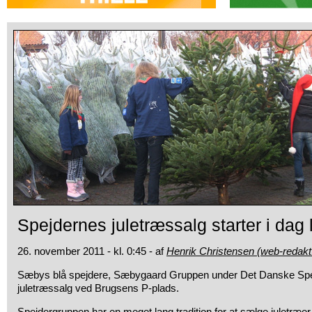
Spejdernes juletræssalg starter i dag
26. november 2011 - kl. 0:45 - af
Henrik Christensen (web-redakt
Sæbys blå spejdere, Sæbygaard Gruppen under Det Danske Spej
juletræssalg
ved Brugsens P-plads.
Spejdergruppen har en meget lang tradition for at sælge juletræer 