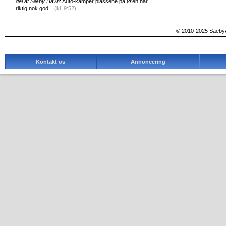
del af Sæby Havn
: Auto-kamper plassene på Ø'en har
riktig nok god...
(kl. 9:52)
© 2010-2025 SaebyA
Kontakt os
Annoncering