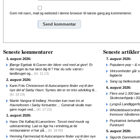
Gem mit navn, mail og websted i denne browser til næste gang jeg kommenterer.
Alternative:
Seneste kommentarer
Seneste artikler
3. august 2026:
7. august 2026:
jBørge Egebak til
Gaven der bliver ved med at give!
: Er
Populære pop – & 
det noget du har læst dig til ? Har du selv været i
Virksomheder går 
landbruget og...
(kl. 11:13)
faglærte
2. august 2026:
Sang og fællesskab
Karin Friis Christensen til
Autocampere finder vej til den
6. august 2026:
nye del af Sæby Havn
: Syntes det er en trist udvikling til...
Flere end 1.000 bø
(kl. 19:19)
Skolestarthjælp i 2
Martin Vangsø til
Indlæg: Hvordan kan man tro at
Lyngså Landliggerf
Havnefesten i Sæby fortsætter...
: Generalt skulle man
gøre noget ved...
(kl. 17:23)
Whistleblowerordni
fremover håndteres
1. august 2026:
Psykiatrisk behandl
Hans Ole Kalhøj til
Læserbrev: Torvet med musik og
Punktum!
udskænkning
: Lad os lige ha i erindring,at de
restauratører vi har på...
(kl. 18:00)
5. august 2026:
Henning Fjermestad til
Autocampere finder vej til den nye
Sigurds Danmarkshi