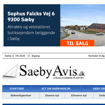
Sæby d. 7/8-2026 - 17. årgang
Nyheder til dig
STARTSIDE
ALT OM SAEBYAVIS.DK
SÆBY ER
Bekendtgørelser
Diverse nyt
Erhvervs nyt
Ordet