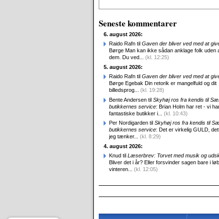
Seneste kommentarer
6. august 2026:
Raido Rafn til
Gaven der bliver ved med at giv
Børge Man kan ikke sådan anklage folk uden 
dem. Du ved...
(kl. 12:25)
5. august 2026:
Raido Rafn til
Gaven der bliver ved med at giv
Børge Egebak Din retorik er mangelfuld og dit
billedsprog...
(kl. 19:28)
Bente Andersen til
Skyhøj ros fra kendis til S
butikkernes service
: Brian Holm har ret - vi ha
fantastiske butikker i...
(kl. 10:43)
Per Nordigarden til
Skyhøj ros fra kendis til S
butikkernes service
: Det er virkelig GULD, det
jeg tænker...
(kl. 8:29)
4. august 2026:
Knud til
Læserbrev: Torvet med musik og uds
Bliver det i år? Eller forsvinder sagen bare i løb
vinteren...
(kl. 12:05)