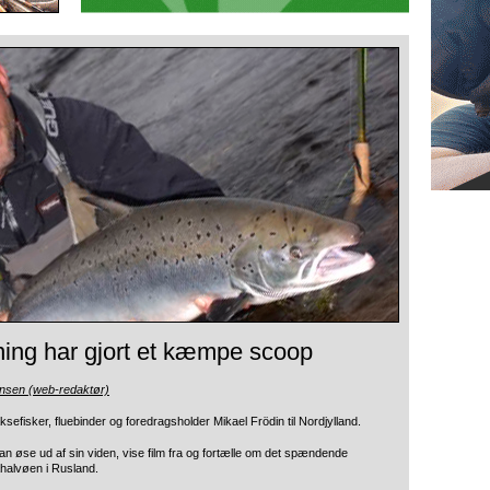
ning har gjort et kæmpe scoop
ensen (web-redaktør)
sefisker, fluebinder og foredragsholder Mikael Frödin
til Nordjylland.
n øse ud af sin viden, vise film fra og fortælle om det spændende
ahalvøen i Rusland.