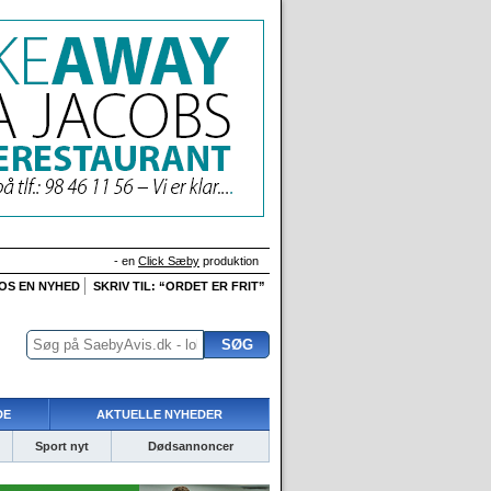
- en
Click Sæby
produktion
 OS EN NYHED
SKRIV TIL: “ORDET ER FRIT”
DE
AKTUELLE NYHEDER
Sport nyt
Dødsannoncer