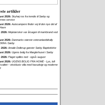
ste artikler
ust 2026:
Skyhøj ros fra kendis til Sæby og
ernes service
ust 2026:
Autocampere finder vej til den nye del af
Havn
i 2026:
Mejetærsker var årsagen til markbrand ved
ust 2026:
Danmarks største veteranlastbilrally
EKRA i Sæby
i 2026:
Amalie Dollerup gæster Sæby Baptistkirke
ust 2026:
Ugens bolig fra Mæglerhuset i Sæby
i 2026:
Flaget spilles ned - også i august
ust 2026:
UGENS BOLIG FRA HOME - Lys, luft
skvalitet – eksklusiv villa med havudsigt og moderne
t