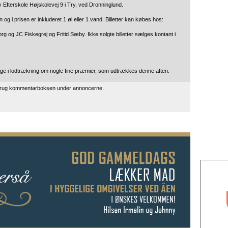
Efterskole Højskolevej 9 i Try, ved Dronninglund.
 og i prisen er inkluderet 1 øl eller 1 vand. Billetter kan købes hos:
g og JC Fiskegrej og Fritid Sæby. Ikke solgte billetter sælges kontant i
eltage i lodtrækning om nogle fine præmier, som udtrækkes denne aften.
 brug kommentarboksen under annoncerne.