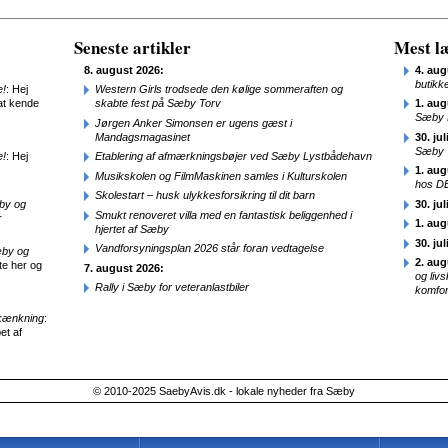
Seneste artikler
Mest læ
8. august 2026:
4. aug
butikk
e!
: Hej
Western Girls trodsede den kølige sommeraften og
at kende
skabte fest på Sæby Torv
1. aug
Sæby 
Jørgen Anker Simonsen er ugens gæst i
Mandagsmagasinet
30. jul
Sæby
e!
: Hej
Etablering af afmærkningsbøjer ved Sæby Lystbådehavn
1. aug
Musikskolen og FilmMaskinen samles i Kulturskolen
hos D
Skolestart – husk ulykkesforsikring til dit barn
æby og
30. jul
Smukt renoveret villa med en fantastisk beliggenhed i
r
1. aug
hjertet af Sæby
30. jul
Vandforsyningsplan 2026 står foran vedtagelse
æby og
2. aug
te her og
7. august 2026:
og liv
Rally i Sæby for veteranlastbiler
komfor
kænkning
:
et af
© 2010-2025 SaebyAvis.dk - lokale nyheder fra Sæby