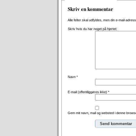
Skriv en kommentar
Alle felter skal udfyldes, men din e-mail-adresse 
Skriv hvis du har noget på hjertet:
Navn
*
E-mail (offentliggøres ikke)
*
Gem mit navn, mail og websted i denne browse
Alternative: