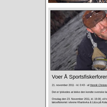
Voer Å Sportsfiskerfore
21. november 2011 - kl. 0:43 - af
Henrik Christ
Det er lykkedes at lokke den kendte svenske lak
Onsdag den 23. November 2011, kl. 19.00, vil ha
laksefiskeriet i elvene Kharlovka & Litza på Kol