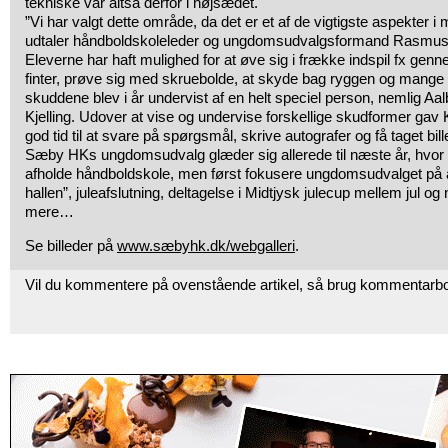
tekniske var altså derfor i højsædet.
”Vi har valgt dette område, da det er et af de vigtigste aspekter 
udtaler håndboldskoleleder og ungdomsudvalgsformand Rasmus
Eleverne har haft mulighed for at øve sig i frække indspil fx gen
finter, prøve sig med skruebolde, at skyde bag ryggen og mange 
skuddene blev i år undervist af en helt speciel person, nemlig A
Kjelling. Udover at vise og undervise forskellige skudformer gav K
god tid til at svare på spørgsmål, skrive autografer og få taget bill
Sæby HKs ungdomsudvalg glæder sig allerede til næste år, hvor m
afholde håndboldskole, men først fokusere ungdomsudvalget på af
hallen”, juleafslutning, deltagelse i Midtjysk julecup mellem jul 
mere…
Se billeder på
www.sæbyhk.dk/webgalleri
.
Vil du kommentere på ovenstående artikel, så brug kommentarb