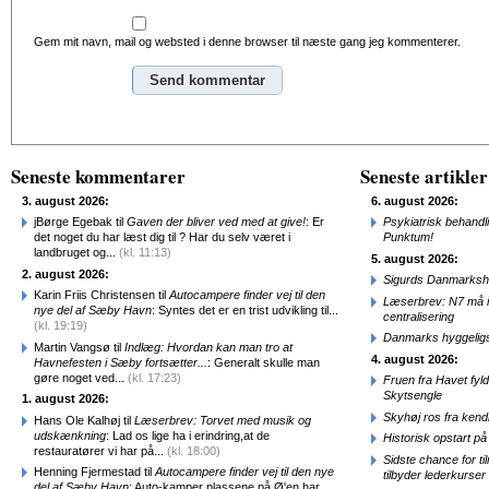
Gem mit navn, mail og websted i denne browser til næste gang jeg kommenterer.
Alternative:
Seneste kommentarer
Seneste artikler
3. august 2026:
6. august 2026:
jBørge Egebak til
Gaven der bliver ved med at give!
: Er
Psykiatrisk behandl
det noget du har læst dig til ? Har du selv været i
Punktum!
landbruget og...
(kl. 11:13)
5. august 2026:
2. august 2026:
Sigurds Danmarkshi
Karin Friis Christensen til
Autocampere finder vej til den
Læserbrev: N7 må ik
nye del af Sæby Havn
: Syntes det er en trist udvikling til...
centralisering
(kl. 19:19)
Danmarks hyggelig
Martin Vangsø til
Indlæg: Hvordan kan man tro at
4. august 2026:
Havnefesten i Sæby fortsætter...
: Generalt skulle man
gøre noget ved...
(kl. 17:23)
Fruen fra Havet fyl
Skytsengle
1. august 2026:
Skyhøj ros fra kend
Hans Ole Kalhøj til
Læserbrev: Torvet med musik og
udskænkning
: Lad os lige ha i erindring,at de
Historisk opstart 
restauratører vi har på...
(kl. 18:00)
Sidste chance for t
Henning Fjermestad til
Autocampere finder vej til den nye
tilbyder lederkurse
del af Sæby Havn
: Auto-kamper plassene på Ø'en har