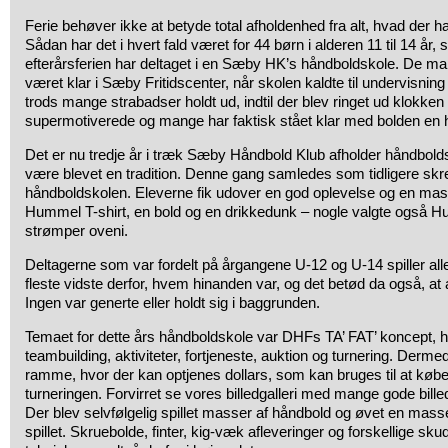
Ferie behøver ikke at betyde total afholdenhed fra alt, hvad der h
Sådan har det i hvert fald været for 44 børn i alderen 11 til 14 år, 
efterårsferien har deltaget i en Sæby HK’s håndboldskole. De man
været klar i Sæby Fritidscenter, når skolen kaldte til undervisning
trods mange strabadser holdt ud, indtil der blev ringet ud klokke
supermotiverede og mange har faktisk stået klar med bolden en ha
Det er nu tredje år i træk Sæby Håndbold Klub afholder håndbold
være blevet en tradition. Denne gang samledes som tidligere skr
håndboldskolen. Eleverne fik udover en god oplevelse og en ma
Hummel T-shirt, en bold og en drikkedunk – nogle valgte også 
strømper oveni.
Deltagerne som var fordelt på årgangene U-12 og U-14 spiller alle
fleste vidste derfor, hvem hinanden var, og det betød da også, at a
Ingen var generte eller holdt sig i baggrunden.
Temaet for dette års håndboldskole var DHFs TA’ FAT’ koncept, h
teambuilding, aktiviteter, fortjeneste, auktion og turnering. Dermed
ramme, hvor der kan optjenes dollars, som kan bruges til at købe fo
turneringen. Forvirret se vores billedgalleri med mange gode billed
Der blev selvfølgelig spillet masser af håndbold og øvet en mass
spillet. Skruebolde, finter, kig-væk afleveringer og forskellige sk