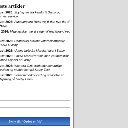
ste artikler
ust 2026:
Skyhøj ros fra kendis til Sæby og
ernes service
ust 2026:
Autocampere finder vej til den nye del af
Havn
i 2026:
Mejetærsker var årsagen til markbrand ved
ust 2026:
Danmarks største veteranlastbilrally
EKRA i Sæby
ust 2026:
Ugens bolig fra Mæglerhuset i Sæby
ust 2026:
Smukt renoveret villa med en fantastisk
enhed i hjertet af Sæby
ust 2026:
Western Girls trodsede den kølige
aften og skabte fest på Sæby Torv
ust 2026:
Sensommerkoncert og udvidelse af
dspilning på Sæby Havn
Skriv til: “Ordet er frit”