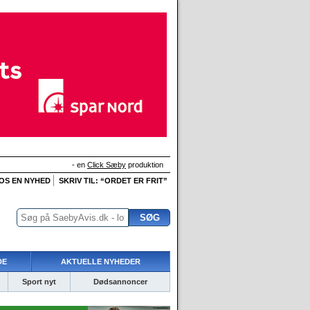
- en
Click Sæby
produktion
 OS EN NYHED
SKRIV TIL: “ORDET ER FRIT”
DE
AKTUELLE NYHEDER
Sport nyt
Dødsannoncer