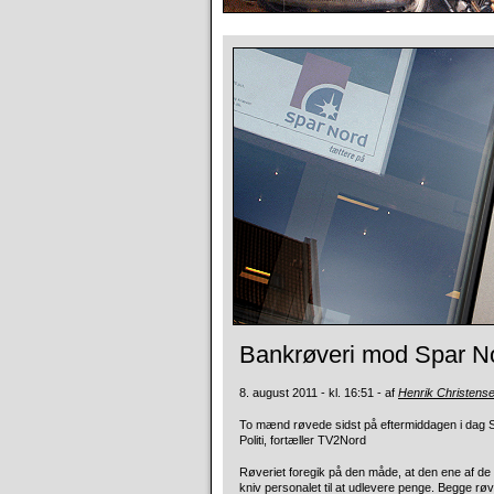
Bankrøveri mod Spar No
8. august 2011 - kl. 16:51 - af
Henrik Christens
To mænd røvede sidst på eftermiddagen i dag S
Politi, fortæller TV2Nord
Røveriet foregik på den måde, at den ene af d
kniv personalet til at udlevere penge. Begge røv