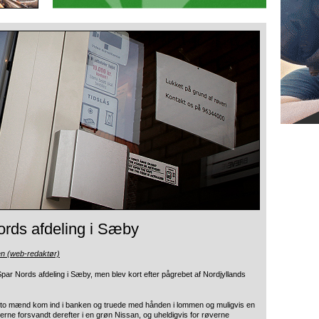
rds afdeling i Sæby
en (web-redaktør)
par Nords afdeling i Sæby, men blev
kort efter pågrebet af Nordjyllands
e to mænd kom ind i banken og truede med hånden i lommen og muligvis en
erne forsvandt derefter i en grøn Nissan, og uheldigvis for røverne