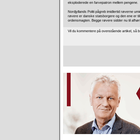
eksploderede en farvepatron mellem pengene.
Nordjyllands Politi pågreb imidlertid røverne um
røvere er danske statsborgere og den ene er t
ordensmagten. Begge røvere sidder nu til afhørin
Vil du kommentere på ovenstående artikel, så