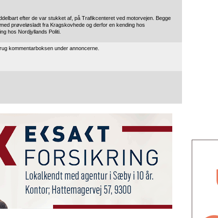
iddelbart efter de var stukket af, på Trafikcenteret ved motorvejen. Begge
ilmed prøveløsladt fra Kragskovhede og derfor en kending hos
g hos Nordjyllands Politi.
 brug kommentarboksen under annoncerne.