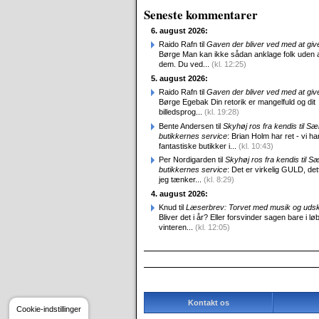
Seneste kommentarer
6. august 2026:
Raido Rafn til
Gaven der bliver ved med at giv
Børge Man kan ikke sådan anklage folk uden 
dem. Du ved...
(kl. 12:25)
5. august 2026:
Raido Rafn til
Gaven der bliver ved med at giv
Børge Egebak Din retorik er mangelfuld og dit
billedsprog...
(kl. 19:28)
Bente Andersen til
Skyhøj ros fra kendis til S
butikkernes service
: Brian Holm har ret - vi ha
fantastiske butikker i...
(kl. 10:43)
Per Nordigarden til
Skyhøj ros fra kendis til S
butikkernes service
: Det er virkelig GULD, det
jeg tænker...
(kl. 8:29)
4. august 2026:
Knud til
Læserbrev: Torvet med musik og uds
Bliver det i år? Eller forsvinder sagen bare i løb
vinteren...
(kl. 12:05)
Kontakt os
Cookie-indstillinger