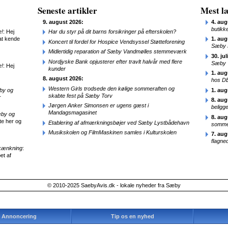
Seneste artikler
Mest læ
9. august 2026:
4. aug
butikk
e!
: Hej
Har du styr på dit barns forsikringer på efterskolen?
at kende
1. aug
Koncert til fordel for Hospice Vendsyssel Støtteforening
Sæby 
Midlertidig reparation af Sæby Vandmølles stemmeværk
30. jul
Nordjyske Bank opjusterer efter travlt halvår med flere
Sæby
e!
: Hej
kunder
1. aug
8. august 2026:
hos D
Western Girls trodsede den kølige sommeraften og
æby og
1. aug
skabte fest på Sæby Torv
r
8. aug
Jørgen Anker Simonsen er ugens gæst i
beligg
Mandagsmagasinet
æby og
8. aug
te her og
Etablering af afmærkningsbøjer ved Sæby Lystbådehavn
sommer
Musikskolen og FilmMaskinen samles i Kulturskolen
7. aug
flagne
kænkning
:
et af
© 2010-2025 SaebyAvis.dk - lokale nyheder fra Sæby
Annoncering
Tip os en nyhed