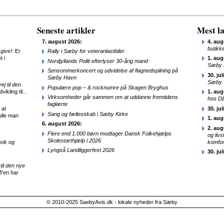
Seneste artikler
Mest læ
7. august 2026:
4. aug
butikk
give!
: Er
Rally i Sæby for veteranlastbiler
t i
1. aug
Nordjyllands Politi efterlyser 30-årig mand
Sæby 
Sensommerkoncert og udvidelse af flagnedspilning på
30. jul
Sæby Havn
Sæby
j til den
Populære pop – & rocknumre på Skagen Bryghus
ikling til...
1. aug
Virksomheder går sammen om at uddanne fremtidens
hos D
faglærte
 at
30. jul
Sang og fællesskab i Sæby Kirke
ulle man
1. aug
6. august 2026:
2. aug
Flere end 1.000 børn modtager Dansk Folkehjælps
og liv
Skolestarthjælp i 2026
sik og
komfor
Lyngså Landliggerfest 2026
30. jul
til den nye
Ø'en har
© 2010-2025 SaebyAvis.dk - lokale nyheder fra Sæby