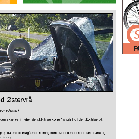
d Østervrå
eb-redaktør)
en skæres fri, efter den 22-årige kørte frontalt
ind i den 21-årige på
gvej, da en bil i østgående retning kom over i den forkerte kørebane og
retning.