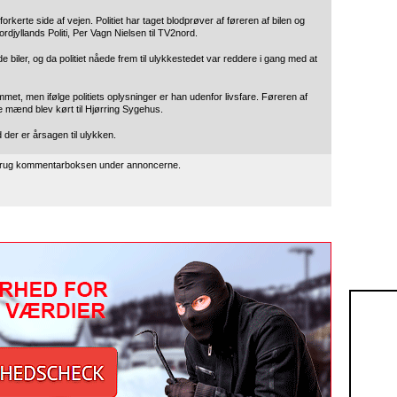
rkerte side af vejen. Politiet har taget blodprøver af føreren af bilen og
djyllands Politi, Per Vagn Nielsen til TV2nord.
biler, og da politiet nåede frem til ulykkestedet var reddere i gang med at
mmet, men ifølge politiets oplysninger er han udenfor livsfare. Føreren af
e mænd blev kørt til Hjørring Sygehus.
d der er årsagen til ulykken.
 brug kommentarboksen under annoncerne.