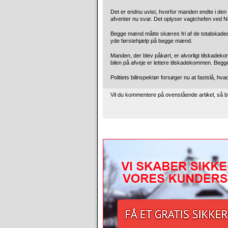
Det er endnu uvist, hvorfor manden endte i den fo
afventer nu svar. Det oplyser vagtchefen ved Nor
Begge mænd måtte skæres fri af de totalskadede 
yde førstehjælp på begge mænd.
Manden, der blev påkørt, er alvorligt tilskadeko
bilen på afveje er lettere tilskadekommen. Begg
Politiets bilinspektør forsøger nu at fastslå, hva
Vil du kommentere på ovenstående artikel, så