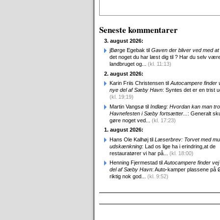
Alternative:
Seneste kommentarer
3. august 2026:
jBørge Egebak til
Gaven der bliver ved med at 
det noget du har læst dig til ? Har du selv være
landbruget og...
(kl. 11:13)
2. august 2026:
Karin Friis Christensen til
Autocampere finder ve
nye del af Sæby Havn
: Syntes det er en trist udv
(kl. 19:19)
Martin Vangsø til
Indlæg: Hvordan kan man tro
Havnefesten i Sæby fortsætter...
: Generalt sk
gøre noget ved...
(kl. 17:23)
1. august 2026:
Hans Ole Kalhøj til
Læserbrev: Torvet med mu
udskænkning
: Lad os lige ha i erindring,at de
restauratører vi har på...
(kl. 18:00)
Henning Fjermestad til
Autocampere finder vej 
del af Sæby Havn
: Auto-kamper plassene på 
riktig nok god...
(kl. 9:52)