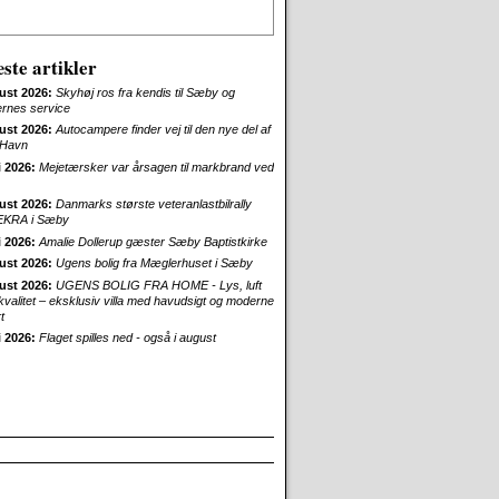
ste artikler
ust 2026:
Skyhøj ros fra kendis til Sæby og
ernes service
ust 2026:
Autocampere finder vej til den nye del af
Havn
i 2026:
Mejetærsker var årsagen til markbrand ved
ust 2026:
Danmarks største veteranlastbilrally
EKRA i Sæby
i 2026:
Amalie Dollerup gæster Sæby Baptistkirke
ust 2026:
Ugens bolig fra Mæglerhuset i Sæby
ust 2026:
UGENS BOLIG FRA HOME - Lys, luft
skvalitet – eksklusiv villa med havudsigt og moderne
t
i 2026:
Flaget spilles ned - også i august