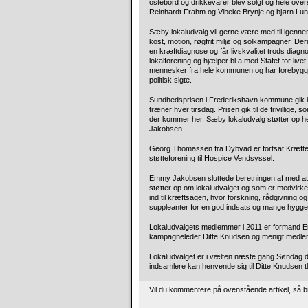
ostebord og drikkevarer blev solgt og hele ove
Reinhardt Frahm og Vibeke Brynje og bjørn Lun
Sæby lokaludvalg vil gerne være med til igennem 
kost, motion, røgfrit miljø og solkampagner. De
en kræftdiagnose og får livskvalitet trods dia
lokalforening og hjælper bl.a med Stafet for li
mennesker fra hele kommunen og har forebyg
politisk sigte.
Sundhedsprisen i Frederikshavn kommune gik i 
træner hver tirsdag. Prisen gik til de frivillig
der kommer her. Sæby lokaludvalg støtter op her
Jakobsen.
Georg Thomassen fra Dybvad er fortsat Kræft
støtteforening til Hospice Vendsyssel.
Emmy Jakobsen sluttede beretningen af med at 
støtter op om lokaludvalget og som er medvirken
ind til kræftsagen, hvor forskning, rådgivning 
suppleanter for en god indsats og mange hygge
Lokaludvalgets medlemmer i 2011 er formand E
kampagneleder Ditte Knudsen og menigt medle
Lokaludvalget er i vælten næste gang Søndag de
indsamlere kan henvende sig til Ditte Knudsen t
Vil du kommentere på ovenstående artikel, så