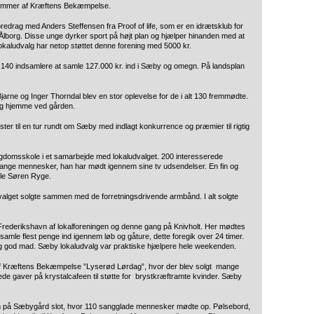
emmer af Kræftens Bekæmpelse.
edrag med Anders Steffensen fra Proof of life, som er en idrætsklub for
 i Ålborg. Disse unge dyrker sport på højt plan og hjælper hinanden med at
kaludvalg har netop støttet denne forening med 5000 kr.
r 140 indsamlere at samle 127.000 kr. ind i Sæby og omegn. På landsplan
arne og Inger Thorndal blev en stor oplevelse for de i alt 130 fremmødte.
ang hjemme ved gården.
ter til en tur rundt om Sæby med indlagt konkurrence og præmier til rigtig
omsskole i et samarbejde med lokaludvalget. 200 interesserede
nge mennesker, han har mødt igennem sine tv udsendelser. En fin og
le Søren Ryge.
lget solgte sammen med de forretningsdrivende armbånd. I alt solgte
 i Frederikshavn af lokalforeningen og denne gang på Knivholt. Her mødtes
amle flest penge ind igennem løb og gåture, dette foregik over 24 timer.
g god mad. Sæby lokaludvalg var praktiske hjælpere hele weekenden.
f Kræftens Bekæmpelse ”Lyserød Lørdag”, hvor der blev solgt mange
ede gaver på krystalcafeen til støtte for brystkræftramte kvinder. Sæby
ften på Sæbygård slot, hvor 110 sangglade mennesker mødte op. Pølsebord,