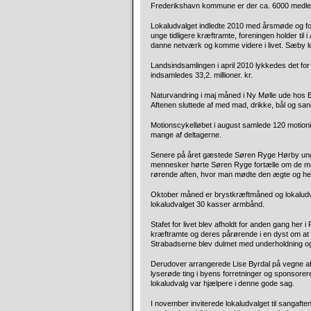
Frederikshavn kommune er der ca. 6000 medl
Lokaludvalget indledte 2010 med årsmøde og for
unge tidligere kræftramte, foreningen holder til
danne netværk og komme videre i livet. Sæby lo
Landsindsamlingen i april 2010 lykkedes det fo
indsamledes 33,2. millioner. kr.
Naturvandring i maj måned i Ny Mølle ude hos Bj
Aftenen sluttede af med mad, drikke, bål og s
Motionscykelløbet i august samlede 120 motionis
mange af deltagerne.
Senere på året gæstede Søren Ryge Hørby ungd
mennesker hørte Søren Ryge fortælle om de ma
rørende aften, hvor man mødte den ægte og he
Oktober måned er brystkræftmåned og lokaludva
lokaludvalget 30 kasser armbånd.
Stafet for livet blev afholdt for anden gang her
kræftramte og deres pårørende i en dyst om at s
Strabadserne blev dulmet med underholdning o
Derudover arrangerede Lise Byrdal på vegne a
lyserøde ting i byens forretninger og sponsorer
lokaludvalg var hjælpere i denne gode sag.
I november inviterede lokaludvalget til sanga