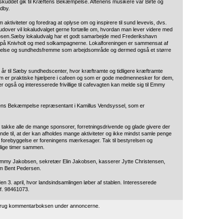
rskuddet gik til Kræftens Bekæmpelse. Aftenens musikere var Birte og
dby.
aktiviteter og foredrag at oplyse om og inspirere til sund levevis, dvs.
rudover vil lokaludvalget gerne fortælle om, hvordan man lever videre med
gnosen.Sæby lokaludvalg har et godt samarbejde med Frederikshavn
vet på Knivholt og med solkampagnerne. Lokalforeningen er sammensat af
gelse og sundhedsfremme som arbejdsområde og dermed også et større
år til Sæby sundhedscenter, hvor kræftramte og tidligere kræftramte
e, som er praktiske hjælpere i cafeen og som er gode medmennesker for dem,
 også og interesserede frivillige til cafevagten kan melde sig til Emmy
ens Bekæmpelse repræsentant i Kamillus Vendsyssel, som er
takke alle de mange sponsorer, forretningsdrivende og glade givere der
de til, at der kan afholdes mange aktiviteter og ikke mindst samle penge
og forebyggelse er foreningens mærkesager. Tak til bestyrelsen og
lige timer sammen.
mmy Jakobsen, sekretær Elin Jakobsen, kasserer Jytte Christensen,
m Bent Pedersen.
n 3. april, hvor landsindsamlingen løber af stablen. Interesserede
lf. 98461073.
 brug kommentarboksen under annoncerne.