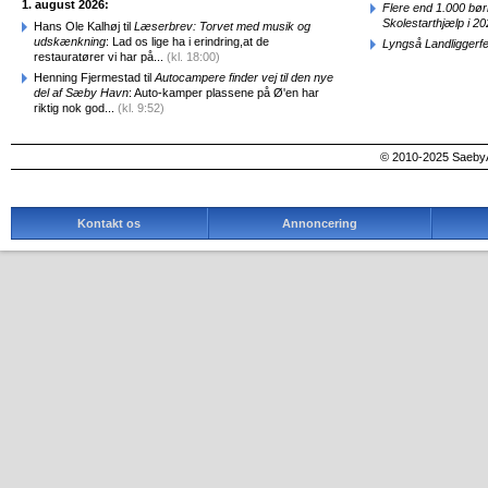
1. august 2026:
Flere end 1.000 bø
Skolestarthjælp i 2
Hans Ole Kalhøj til
Læserbrev: Torvet med musik og
udskænkning
: Lad os lige ha i erindring,at de
Lyngså Landliggerf
restauratører vi har på...
(kl. 18:00)
Henning Fjermestad til
Autocampere finder vej til den nye
del af Sæby Havn
: Auto-kamper plassene på Ø'en har
riktig nok god...
(kl. 9:52)
© 2010-2025 SaebyA
Kontakt os
Annoncering