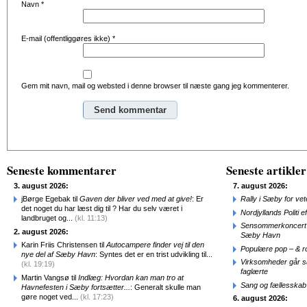
Navn
*
E-mail (offentliggøres ikke)
*
Gem mit navn, mail og websted i denne browser til næste gang jeg kommenterer.
Alternative:
Seneste kommentarer
Seneste artikler
3. august 2026:
7. august 2026:
jBørge Egebak til
Gaven der bliver ved med at give!
: Er
Rally i Sæby for vet
det noget du har læst dig til ? Har du selv været i
Nordjyllands Politi 
landbruget og...
(kl. 11:13)
Sensommerkoncert o
2. august 2026:
Sæby Havn
Karin Friis Christensen til
Autocampere finder vej til den
Populære pop – & 
nye del af Sæby Havn
: Syntes det er en trist udvikling til...
Virksomheder går 
(kl. 19:19)
faglærte
Martin Vangsø til
Indlæg: Hvordan kan man tro at
Sang og fællesskab
Havnefesten i Sæby fortsætter...
: Generalt skulle man
gøre noget ved...
(kl. 17:23)
6. august 2026: