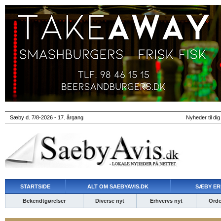
Sæby d. 7/8-2026 - 17. årgang
Nyheder til dig
STARTSIDE
ALT OM SAEBYAVIS.DK
SÆBY ER
Bekendtgørelser
Diverse nyt
Erhvervs nyt
Ordet