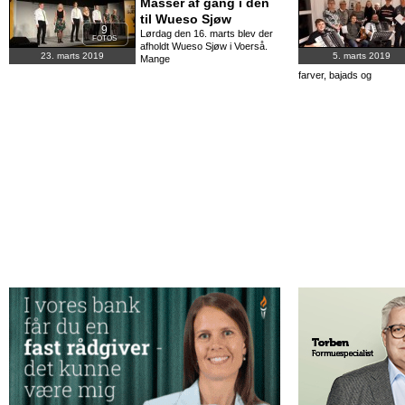
Masser af gang i den
til Wueso Sjøw
9
Lørdag den 16. marts blev der
FOTOS
afholdt Wueso Sjøw i Voerså.
23. marts 2019
5. marts 2019
Mange
farver, bajads og