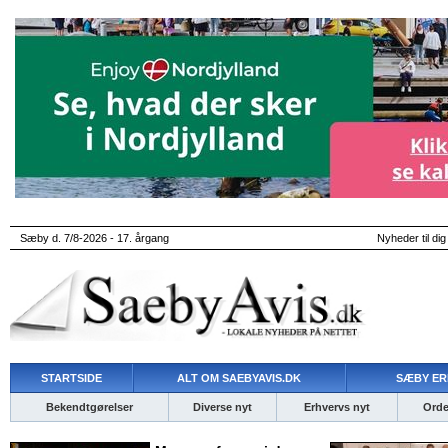
Sæby d. 7/8-2026 - 17. årgang
Nyheder til dig
STARTSIDE
ALT OM SAEBYAVIS.DK
SÆBY ER
Bekendtgørelser
Diverse nyt
Erhvervs nyt
Ordet