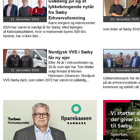
Glædelig jul og et
lykkebringende nytår
1
fra Sæby
Erhvervsforening
21. december 2024
20. december 2024
Kære borgere og interessenter
2024 har været et særligt år for Sæby. Med fejringen
som leder af Sæby El A/S
af Købstadsjubilæet, hvor vi markerede byens 500-års
historie, har vi ikke blot...
Nordjysk VVS i Sæby
får ny ejer
Efter 46 år i virksomheden og
20 år som ejer har Tom Møller
11. december 2024
22. november 2024
solgt firmaet til Morten
Hartmann Johansen. Nordjysk
Uddannelsespris har de
VVS Sæby ApS, som siden 1972 har været en pålidelig...
på de erhvervsrettede u
kommune og uddelt i alt