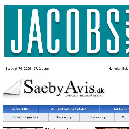
Sæby d. 7/8-2026 - 17. årgang
Nyheder til dig
STARTSIDE
ALT OM SAEBYAVIS.DK
SÆBY ER
Bekendtgørelser
Diverse nyt
Erhvervs nyt
Ordet