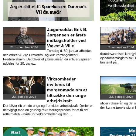
Jægersoldat Erik B.
Jørgensen er årets
indlægsholder ved
Vækst & Vilje
21. november 2024
2. november 2024
Torsdag d. 30. januar afholdes
tilstedeværelse i Nordjy
der Vækst & Vilje Erhvervs- og kulturarrangement i
ejendomsmæglerbutik i h
Frederikshavn. Det bliver et jubilæumsår, da erhvervsprisen
bestemt på...
uddeles for 20. gang...
Virksomheder
inviteres til
2
morgenmøde om at
FOTO
tiltrække den unge
23. oktober 2024
23. oktober 2024
arbejdskraft
stiger i disse år, og de
Der bliver rift om de unge og fremtiden arbejdskraft. Derfor er
der kunne tænke sig at bl
det vigtigt med en grundig rekrutteringsproces for at få det
rette match – både for virksomheden og den...