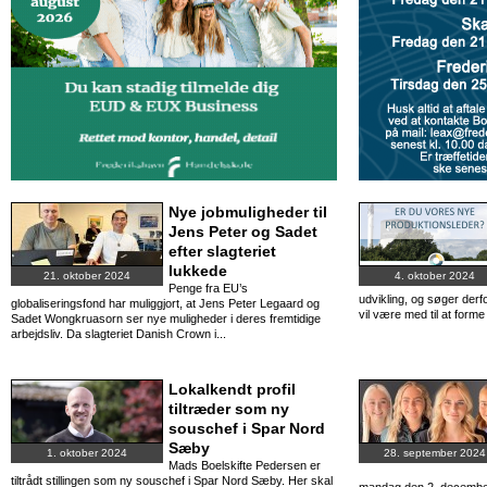
Nye jobmuligheder til
Jens Peter og Sadet
efter slagteriet
lukkede
21. oktober 2024
4. oktober 2024
Penge fra EU’s
udvikling, og søger derf
globaliseringsfond har muliggjort, at Jens Peter Legaard og
vil være med til at form
Sadet Wongkruasorn ser nye muligheder i deres fremtidige
arbejdsliv. Da slagteriet Danish Crown i...
Lokalkendt profil
tiltræder som ny
souschef i Spar Nord
Sæby
1. oktober 2024
28. september 2024
Mads Boelskifte Pedersen er
tiltrådt stillingen som ny souschef i Spar Nord Sæby. Her skal