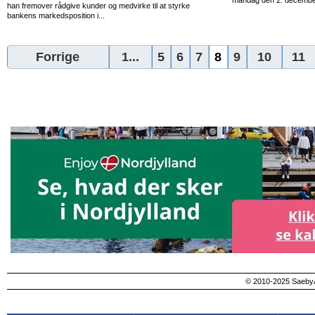
mandag den 2. december
han fremover rådgive kunder og medvirke til at styrke
bankens markedsposition i...
Forrige
1...
5
6
7
8
9
10
11
© 2010-2025 SaebyA