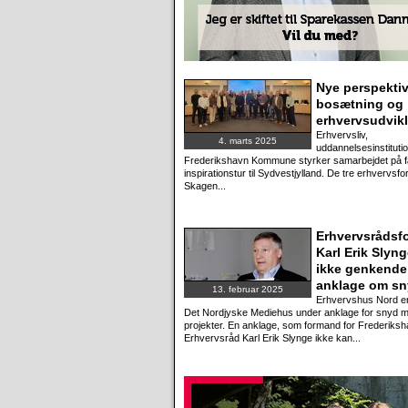
Nye perspektiv
bosætning og
erhvervsudvik
Erhvervsliv,
4. marts 2025
uddannelsesinstituti
Frederikshavn Kommune styrker samarbejdet på f
inspirationstur til Sydvestjylland. De tre erhvervsfo
Skagen...
Erhvervsrådsf
Karl Erik Slyn
ikke genkende
anklage om s
13. februar 2025
Erhvervshus Nord e
Det Nordjyske Mediehus under anklage for snyd 
projekter. En anklage, som formand for Frederiks
Erhvervsråd Karl Erik Slynge ikke kan...