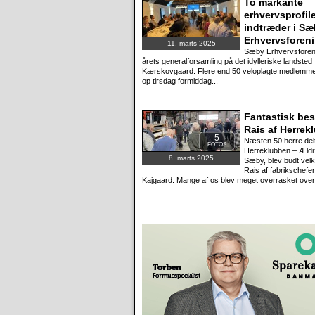
To markante
erhvervsprofil
indtræder i S
Erhvervsforen
11. marts 2025
Sæby Erhvervsforeni
årets generalforsamling på det idylleriske landsted
Kærskovgaard. Flere end 50 veloplagte medlemm
op tirsdag formiddag...
Fantastisk be
Rais af Herrek
5
Næsten 50 herre del
FOTOS
Herreklubben – Æld
8. marts 2025
Sæby, blev budt ve
Rais af fabrikschefe
Kajgaard. Mange af os blev meget overrasket over.