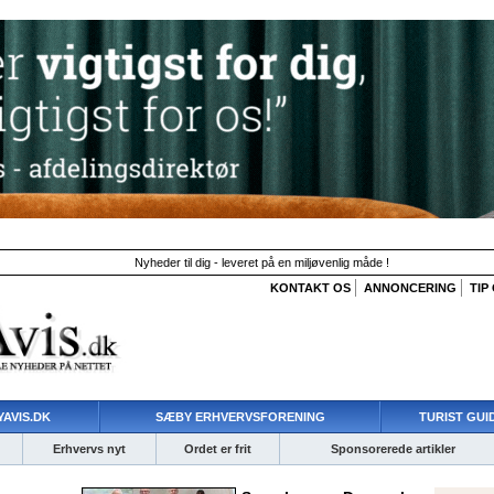
Nyheder til dig - leveret på en miljøvenlig måde !
KONTAKT OS
ANNONCERING
TIP
AVIS.DK
SÆBY ERHVERVSFORENING
TURIST GUI
Erhvervs nyt
Ordet er frit
Sponsorerede artikler