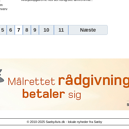
e
om
hverv
5
6
7
8
9
10
11
Næste
© 2010-2025 SaebyAvis.dk - lokale nyheder fra Sæby