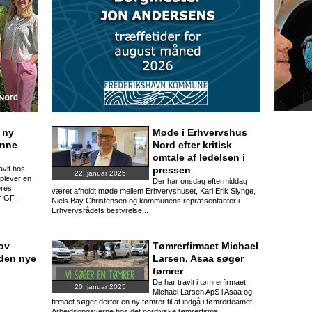
 ny
Møde i Erhvervshus
enne
Nord efter kritisk
omtale af ledelsen i
avlt hos
pressen
22. januar 2025
plever en
Der har onsdag eftermiddag
eres
været afholdt møde mellem Erhvervshuset, Karl Erik Slynge,
r GF...
Niels Bay Christensen og kommunens repræsentanter i
Erhvervsrådets bestyrelse...
ov
Tømrerfirmaet Michael
 den nye
Larsen, Asaa søger
tømrer
De har travlt i tømrerfirmaet
20. januar 2025
Michael Larsen ApS i Asaa og
firmaet søger derfor en ny tømrer til at indgå i tømrerteamet.
Arbejdsopgaverne hos det nordjyske tømrerfirma...