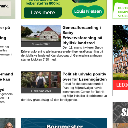
er på
Generalforsamling i
Sæby
ling
Erhvervsforening på
idyllisk landsted
3. marts 2025
oner og
Den 11. marts inviterer Sæby
ælles
Erhvervsforening alle interesserede til generalforsamling på
reninger i
det idylliske landsted Kærskovgaard. Generalforsamlingen
starter klokken 7.30 med...
ormand
Politisk udvalg positiv
ge kan
over for Essensgården
Forud for det seneste møde i
Plan- og Miljøudvalget havde
nyd
6. februar 2025
kommunens Center for Teknik
r gennem
og Miljø indstillet til politikerne, at
med EU-
der blev givet afslag på den foreliggende...
havn