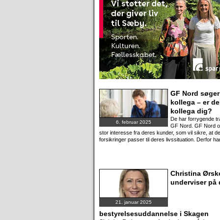
GF Nord søger
kollega – er d
kollega dig?
De har forrygende tr
6. februar 2025
GF Nord. GF Nord o
stor interesse fra deres kunder, som vil sikre, at d
forsikringer passer til deres livssituation. Derfor ha
Christina Ørsk
underviser på
21. januar 2025
bestyrelsesuddannelse i Skagen