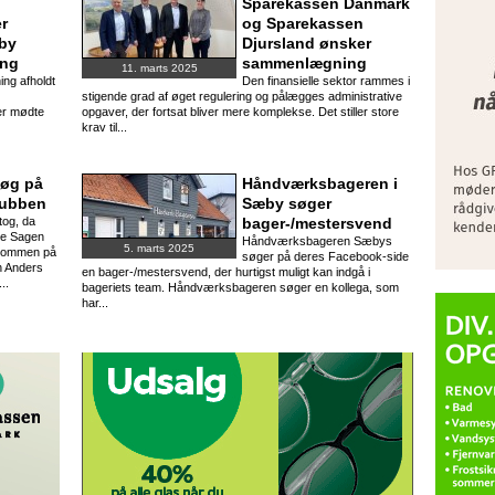
Sparekassen Danmark
er
og Sparekassen
æby
Djursland ønsker
ing
sammenlægning
11. marts 2025
ng afholdt
Den finansielle sektor rammes i
stigende grad af øget regulering og pålægges administrative
er mødte
opgaver, der fortsat bliver mere komplekse. Det stiller store
krav til...
søg på
Håndværksbageren i
lubben
Sæby søger
tog, da
bager-/mestersvend
re Sagen
Håndværksbageren Sæbys
5. marts 2025
lkommen på
søger på deres Facebook-side
n Anders
en bager-/mestersvend, der hurtigst muligt kan indgå i
..
bageriets team. Håndværksbageren søger en kollega, som
har...