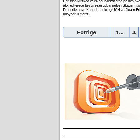
Christina Ørskov er en af underviserne på den ny
akkrediterede bestyrelsesuddannelse i Skagen, s
Frederikshavn Handelsskole og UCN act2learn Er
udbyder til marts...
Forrige
1...
4