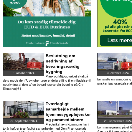
Beslutning om
nedrivning af
1
1
bevaringsværdig
bygning
3. oktober 2024
3. oktober 2024
Plan- og Miljøudvalget skal på
behandle en anmodning 
dets møde den 7. oktober tage endelig stilling til en tilladelse til
ønsker igangsættelse af 
nedrivning af dele af en bevaringsværdig bygning på Chr.
Rhuusvej 6 i...
Tværfagligt
samarbejde mellem
hjemmesygeplejersker
og paramedicinere
29. september 2024
28. september 2024
Frederikshavn Kommune har i
kommunegaranti på et lå
to år haft et tværfagligt samarbejde med Den Præhospitale
A.m.b.a til investering i