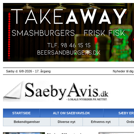
Sæby d. 6/8-2026 - 17. årgang
Nyheder til dig
STARTSIDE
ALT OM SAEBYAVIS.DK
SÆBY ER
Bekendtgørelser
Diverse nyt
Erhvervs nyt
Ordet