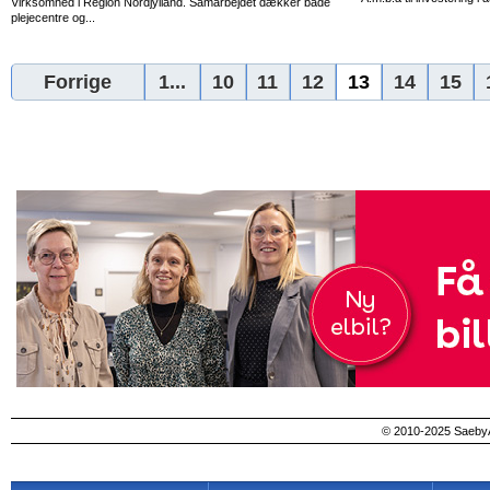
Virksomhed i Region Nordjylland. Samarbejdet dækker både
plejecentre og...
Forrige
1...
10
11
12
13
14
15
© 2010-2025 SaebyA