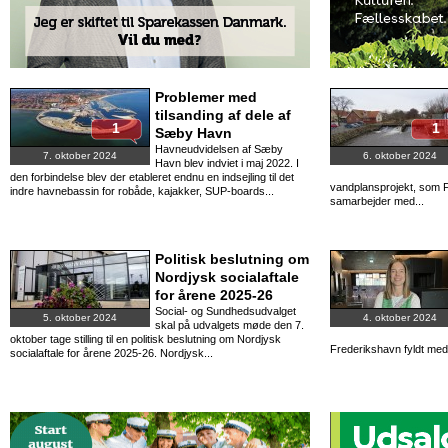
Problemer med
tilsanding af dele af
1
1
Sæby Havn
Havneudvidelsen af Sæby
7. oktober 2024
6. oktober 2024
Havn blev indviet i maj 2022. I
den forbindelse blev der etableret endnu en indsejling til det
vandplansprojekt, som 
indre havnebassin for robåde, kajakker, SUP-boards...
samarbejder med...
Politisk beslutning om
Nordjysk socialaftale
for årene 2025-26
Social- og Sundhedsudvalget
5. oktober 2024
4. oktober 2024
skal på udvalgets møde den 7.
oktober tage stilling til en politisk beslutning om Nordjysk
Frederikshavn fyldt med
socialaftale for årene 2025-26. Nordjysk...