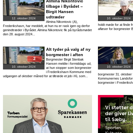
Almina Nikontovic
tilbage i Byrådet –
Birgit Hansen
udtræder
12. oktober 2024
10. oktober 2024
Almina Nikontovic (A),
holdt møde for at finde f
Frederikshavn, har meddelt, at hun nu er rask igen og derfor
afløser for borgmester Bi
genindtræder i Byrådet. Almina Nikontovic fik på byrådsmødet
den 28. august 2024...
Alt tyder på valg af ny
borgmester i aften
2
Borgmester Birgit Stenbak
Hansen meldte i formiddags ud,
10. oktober 2024
10. oktober 2024
at hun stopper som borgmester
i Frederikshavn Kommune med
borgmester 31. oktober fo
udgangen af oktober måned for at tiltræde et job i KL som...
Kommunernes Landsforeni
borgmester i Frederiksh