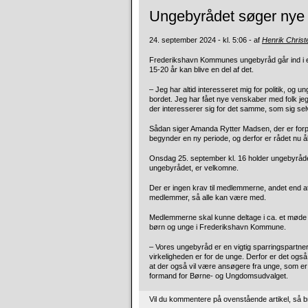
Ungebyrådet søger ny
24. september 2024 - kl. 5:06 - af
Henrik Chris
Frederikshavn Kommunes ungebyråd går ind i en 
15-20 år kan blive en del af det.
– Jeg har altid interesseret mig for politik, og
bordet. Jeg har fået nye venskaber med folk j
der interesserer sig for det samme, som sig sel
Sådan siger Amanda Rytter Madsen, der er fo
begynder en ny periode, og derfor er rådet nu å
Onsdag 25. september kl. 16 holder ungebyrådet 
ungebyrådet, er velkomne.
Der er ingen krav til medlemmerne, andet end at
medlemmer, så alle kan være med.
Medlemmerne skal kunne deltage i ca. et møde
børn og unge i Frederikshavn Kommune.
– Vores ungebyråd er en vigtig sparringspartne
virkeligheden er for de unge. Derfor er det også
at der også vil være ansøgere fra unge, som er 
formand for Børne- og Ungdomsudvalget.
Vil du kommentere på ovenstående artikel, så