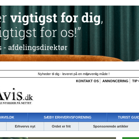
Nyheder til dig - leveret på en miljøvenlig måde !
KONTAKT OS
ANNONCERING
TIP
AVIS.DK
SÆBY ERHVERVSFORENING
TURIST GUI
Erhvervs nyt
Ordet er frit
Sponsorerede artikler