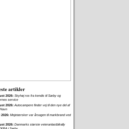
ste artikler
ust 2026:
Skyhøj ros fra kendis til Sæby og
ernes service
ust 2026:
Autocampere finder vej til den nye del af
Havn
i 2026:
Mejetærsker var årsagen til markbrand ved
ust 2026:
Danmarks største veteranlastbilrally
EKRA i Sæby