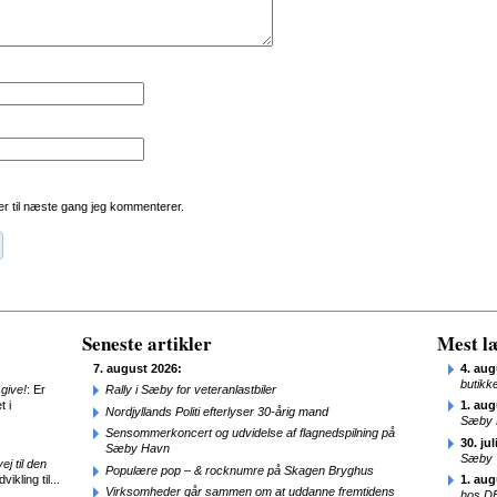
r til næste gang jeg kommenterer.
Seneste artikler
Mest læ
7. august 2026:
4. aug
butikk
give!
: Er
Rally i Sæby for veteranlastbiler
t i
1. aug
Nordjyllands Politi efterlyser 30-årig mand
Sæby 
Sensommerkoncert og udvidelse af flagnedspilning på
30. jul
Sæby Havn
Sæby
j til den
Populære pop – & rocknumre på Skagen Bryghus
ikling til...
1. aug
Virksomheder går sammen om at uddanne fremtidens
hos D