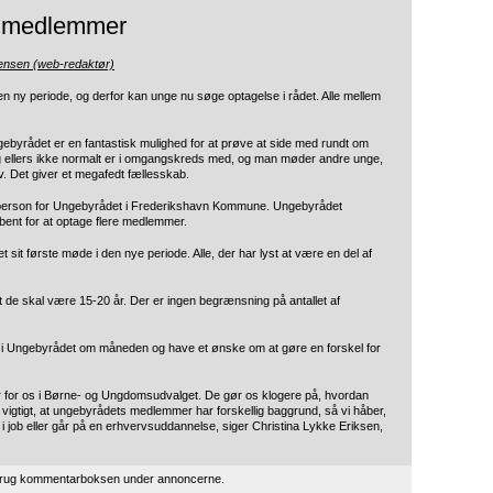
e medlemmer
tensen (web-redaktør)
ny periode, og derfor kan unge nu søge optagelse i rådet. Alle mellem
 ungebyrådet er en fantastisk mulighed for at prøve at side med rundt om
eg ellers ikke normalt er i omgangskreds med, og man møder andre unge,
v. Det giver et megafedt fællesskab.
rperson for Ungebyrådet i Frederikshavn Kommune. Ungebyrådet
bent for at optage flere medlemmer.
sit første møde i den nye periode. Alle, der har lyst at være en del af
 de skal være 15-20 år. Der er ingen begrænsning på antallet af
 i Ungebyrådet om måneden og have et ønske om at gøre en forskel for
r for os i Børne- og Ungdomsudvalget. De gør os klogere på, hvordan
 vigtigt, at ungebyrådets medlemmer har forskellig baggrund, så vi håber,
i job eller går på en erhvervsuddannelse, siger Christina Lykke Eriksen,
 brug kommentarboksen under annoncerne.