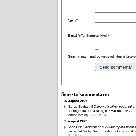
Navn
*
E-mail (offentliggøres ikke)
*
Gem mit navn, mail og websted i denne browse
Alternative:
Seneste kommentarer
3. august 2026:
jBørge Egebak til
Gaven der bliver ved med at 
det noget du har læst dig til ? Har du selv være
landbruget og...
(kl. 11:13)
2. august 2026:
Karin Friis Christensen til
Autocampere finder ve
nye del af Sæby Havn
: Syntes det er en trist udv
(kl. 19:19)