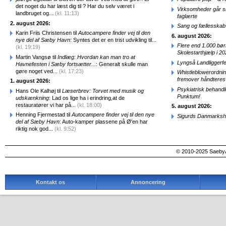
det noget du har læst dig til ? Har du selv været i
Virksomheder går 
landbruget og...
(kl. 11:13)
faglærte
2. august 2026:
Sang og fællesskab
Karin Friis Christensen til
Autocampere finder vej til den
6. august 2026:
nye del af Sæby Havn
: Syntes det er en trist udvikling til...
Flere end 1.000 bø
(kl. 19:19)
Skolestarthjælp i 2
Martin Vangsø til
Indlæg: Hvordan kan man tro at
Lyngså Landliggerf
Havnefesten i Sæby fortsætter...
: Generalt skulle man
gøre noget ved...
(kl. 17:23)
Whistleblowerordni
fremover håndteres
1. august 2026:
Psykiatrisk behandl
Hans Ole Kalhøj til
Læserbrev: Torvet med musik og
Punktum!
udskænkning
: Lad os lige ha i erindring,at de
restauratører vi har på...
(kl. 18:00)
5. august 2026:
Henning Fjermestad til
Autocampere finder vej til den nye
Sigurds Danmarkshi
del af Sæby Havn
: Auto-kamper plassene på Ø'en har
riktig nok god...
(kl. 9:52)
© 2010-2025 SaebyA
Kontakt os
Annoncering