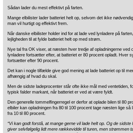
Sådan lader du mest effektivt på farten.
Mange elbilister lader batteriet helt op, selvom det ikke nødvendig
man vil hurtigt og effektivt frem.
Når danske elbilister holder ind for at lade ved lynladere på farte
lejligheden til at fylde batteriet helt op med strøm.
Nye tal fra OK viser, at næsten hver tredje af opladningerne ved of
lynladere fortsætter efter, at batteriet er 80 procent opladt. Hver
fortsætter efter 90 procent.
Det kan i nogle tilfælde give god mening at lade batteriet op til m
afhængig af hvad du skal.
Men de sidste ladeprocenter står ofte ikke mål med ventetiden, f
typisk falder markant, når batteriet er ved at være fyldt.
Den generelle tommelfingerregel er derfor at oplade bilen til 80 pro
elbiler kan opladningen fra 80 til 100 procent tage næsten lige så
fra 10 til 80 procent.
“Vi kan godt forstå, at mange gerne vil lade helt op. Og de sidste
giver selvfølgelig lidt mere rækkevidde til turen, men strømmen tag