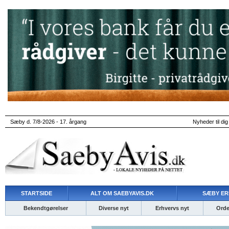
Sæby d. 7/8-2026 - 17. årgang
Nyheder til dig
STARTSIDE
ALT OM SAEBYAVIS.DK
SÆBY ER
Bekendtgørelser
Diverse nyt
Erhvervs nyt
Ordet