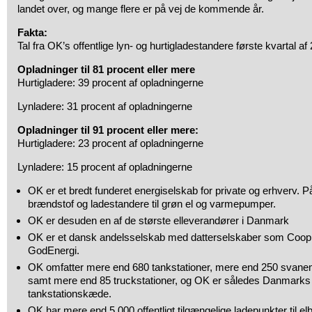
landet over, og mange flere er på vej de kommende år.
Fakta:
Tal fra OK’s offentlige lyn- og hurtigladestandere første kvartal af
Opladninger til 81 procent eller mere
Hurtigladere: 39 procent af opladningerne
Lynladere: 31 procent af opladningerne
Opladninger til 91 procent eller mere:
Hurtigladere: 23 procent af opladningerne
Lynladere: 15 procent af opladningerne
OK er et bredt funderet energiselskab for private og erhverv. På
brændstof og ladestandere til grøn el og varmepumper.
OK er desuden en af de største elleverandører i Danmark
OK er et dansk andelsselskab med datterselskaber som Coop,
GodEnergi.
OK omfatter mere end 680 tankstationer, mere end 250 svan
samt mere end 85 truckstationer, og OK er således Danmarks 
tankstationskæde.
OK har mere end 5.000 offentligt tilgængelige ladepunkter til elbi