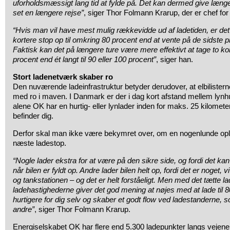
uforholdsmæssigt lang tid at fylde på. Det kan dermed give læng
set en længere rejse”
, siger Thor Folmann Krarup, der er chef for 
“Hvis man vil have mest mulig rækkevidde ud af ladetiden, er det 
kortere stop op til omkring 80 procent end at vente på de sidste
Faktisk kan det på længere ture være mere effektivt at tage to kor
procent end ét langt til 90 eller 100 procent”
, siger han.
Stort ladenetværk skaber ro
Den nuværende ladeinfrastruktur betyder derudover, at elbilister
med ro i maven. I Danmark er der i dag kort afstand mellem lynhu
alene OK har en hurtig- eller lynlader inden for maks. 25 kilometer
befinder dig.
Derfor skal man ikke være bekymret over, om en nogenlunde oplad
næste ladestop.
“Nogle lader ekstra for at være på den sikre side, og fordi det k
når bilen er fyldt op. Andre lader bilen helt op, fordi det er noget, vi
og tankstationen – og det er helt forståeligt. Men med det tætte 
ladehastighederne giver det god mening at nøjes med at lade til 8
hurtigere for dig selv og skaber et godt flow ved ladestanderne,
andre”
, siger Thor Folmann Krarup.
Energiselskabet OK har flere end 5.300 ladepunkter langs vejene,