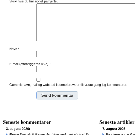
Skriv hvis du har noget på hjertet:
Navn
*
E-mail (offentliggøres ikke)
*
Gem mit navn, mail og websted i denne browser til næste gang jeg kommenterer.
Alternative:
Seneste kommentarer
Seneste artikler
3. august 2026:
7. august 2026:
jBørge Egebak til
Gaven der bliver ved med at give!
: Er
Populære pop – & 