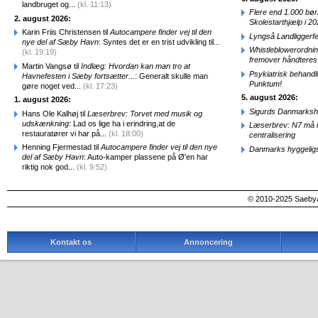
landbruget og...
(kl. 11:13)
Flere end 1.000 bø
2. august 2026:
Skolestarthjælp i 2
Karin Friis Christensen til
Autocampere finder vej til den
Lyngså Landliggerf
nye del af Sæby Havn
: Syntes det er en trist udvikling til...
Whistleblowerordni
(kl. 19:19)
fremover håndteres
Martin Vangsø til
Indlæg: Hvordan kan man tro at
Psykiatrisk behandl
Havnefesten i Sæby fortsætter...
: Generalt skulle man
Punktum!
gøre noget ved...
(kl. 17:23)
5. august 2026:
1. august 2026:
Sigurds Danmarkshi
Hans Ole Kalhøj til
Læserbrev: Torvet med musik og
udskænkning
: Lad os lige ha i erindring,at de
Læserbrev: N7 må ik
restauratører vi har på...
(kl. 18:00)
centralisering
Henning Fjermestad til
Autocampere finder vej til den nye
Danmarks hyggelig
del af Sæby Havn
: Auto-kamper plassene på Ø'en har
riktig nok god...
(kl. 9:52)
© 2010-2025 SaebyA
Kontakt os
Annoncering