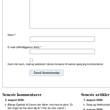
Navn
*
E-mail (offentliggøres ikke)
*
Gem mit navn, mail og websted i denne browser til næste gang jeg kommenterer.
Alternative:
Seneste kommentarer
Seneste artikler
3. august 2026:
7. august 2026:
jBørge Egebak til
Gaven der bliver ved med at give!
: Er
Sang og fællesskab
det noget du har læst dig til ? Har du selv været i
6. august 2026: