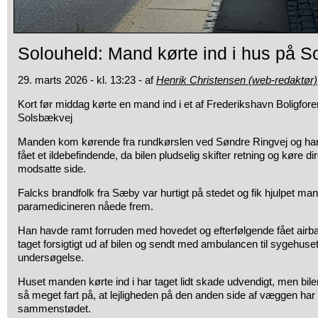
Solouheld: Mand kørte ind i hus på 
29. marts 2026 - kl. 13:23 - af
Henrik Christensen (web-redaktør)
Kort før middag kørte en mand ind i et af Frederikshavn Boligfo
Solsbækvej
Manden kom kørende fra rundkørslen ved Søndre Ringvej og har
fået et ildebefindende, da bilen pludselig skifter retning og køre di
modsatte side.
Falcks brandfolk fra Sæby var hurtigt på stedet og fik hjulpet ma
paramedicineren nåede frem.
Han havde ramt forruden med hovedet og efterfølgende fået airb
taget forsigtigt ud af bilen og sendt med ambulancen til sygehuse
undersøgelse.
Huset manden kørte ind i har taget lidt skade udvendigt, men bilen
så meget fart på, at lejligheden på den anden side af væggen har
sammenstødet.