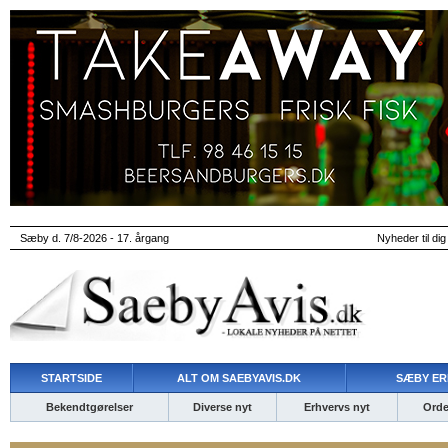
Sæby d. 7/8-2026 - 17. årgang
Nyheder til dig
STARTSIDE
ALT OM SAEBYAVIS.DK
SÆBY ER
Bekendtgørelser
Diverse nyt
Erhvervs nyt
Ordet