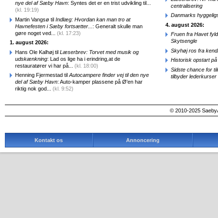
nye del af Sæby Havn
: Syntes det er en trist udvikling til...
centralisering
(kl. 19:19)
Danmarks hyggelig
Martin Vangsø til
Indlæg: Hvordan kan man tro at
4. august 2026:
Havnefesten i Sæby fortsætter...
: Generalt skulle man
gøre noget ved...
(kl. 17:23)
Fruen fra Havet fyl
Skytsengle
1. august 2026:
Skyhøj ros fra kend
Hans Ole Kalhøj til
Læserbrev: Torvet med musik og
udskænkning
: Lad os lige ha i erindring,at de
Historisk opstart 
restauratører vi har på...
(kl. 18:00)
Sidste chance for t
Henning Fjermestad til
Autocampere finder vej til den nye
tilbyder lederkurse
del af Sæby Havn
: Auto-kamper plassene på Ø'en har
riktig nok god...
(kl. 9:52)
© 2010-2025 SaebyA
Kontakt os
Annoncering