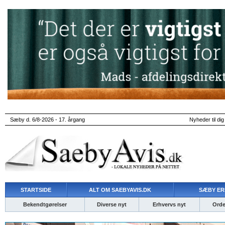
Sæby d. 6/8-2026 - 17. årgang
Nyheder til dig
STARTSIDE
ALT OM SAEBYAVIS.DK
SÆBY ER
Bekendtgørelser
Diverse nyt
Erhvervs nyt
Ordet