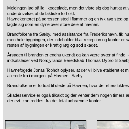
Meldingen lød på ild i kogeplade, men det viste sig dog hurtigt at 
underdrivelse, af de faktiske forhold.
Havnekontoret på adressen stod i flammer og en tyk røg steg op 
lagde sig som en dyne over store dele af havnen.
Brandfolkene fra Sæby, med assistance fra Frederikshavn, fik hur
men hele bygningen, der indeholder bl.a. reception og kontor er
resten af bygningen er kraftig røg og sod skadet.
Årsagen til branden er endnu ukendt og kan være svær at finde i d
indsatsleder ved Nordjyllands Beredskab Thomas Dybro til Saeb
Havnefogede Jonas Topholt oplyser, at der vil blive etableret et m
allerede fra i morgen, på Havnen i Sæby.
Brandfolkene er fortsat til stede på Havnen, hvor der efterslukkes
Skadesservice er også tilkaldt og der venter dem nogen timers a
der evt. kan reddes, fra det total udbrændte kontor.