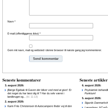
Navn
*
E-mail (offentliggøres ikke)
*
Gem mit navn, mail og websted i denne browser til næste gang jeg kommenterer.
Alternative:
Seneste kommentarer
Seneste artikler
3. august 2026:
6. august 2026:
jBørge Egebak til
Gaven der bliver ved med at give!
: Er
Psykiatrisk behandl
det noget du har læst dig til ? Har du selv været i
Punktum!
landbruget og...
(kl. 11:13)
5. august 2026:
2. august 2026:
Sigurds Danmarkshi
Karin Friis Christensen til
Autocampere finder vej til den
Læserbrev: N7 må ik