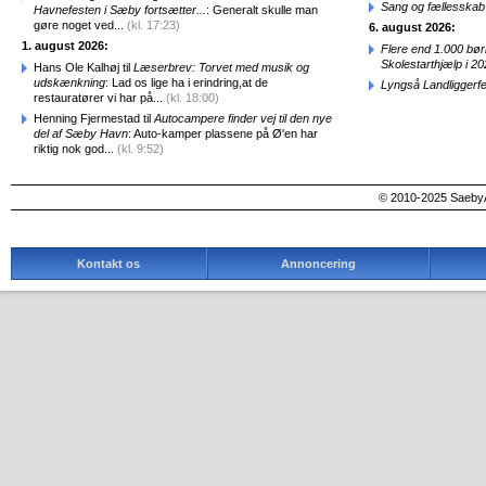
Sang og fællesskab
Havnefesten i Sæby fortsætter...
: Generalt skulle man
gøre noget ved...
(kl. 17:23)
6. august 2026:
1. august 2026:
Flere end 1.000 bø
Skolestarthjælp i 2
Hans Ole Kalhøj til
Læserbrev: Torvet med musik og
udskænkning
: Lad os lige ha i erindring,at de
Lyngså Landliggerf
restauratører vi har på...
(kl. 18:00)
Henning Fjermestad til
Autocampere finder vej til den nye
del af Sæby Havn
: Auto-kamper plassene på Ø'en har
riktig nok god...
(kl. 9:52)
© 2010-2025 SaebyA
Kontakt os
Annoncering