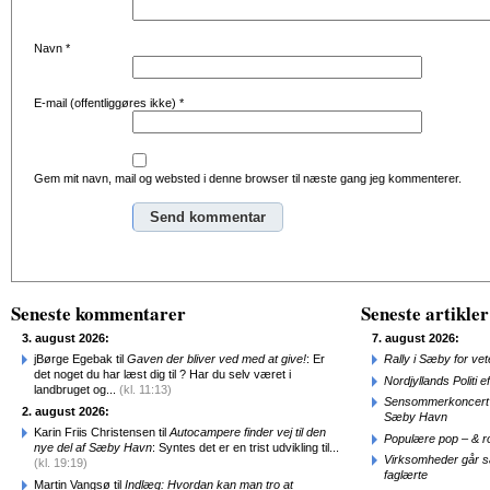
Navn
*
E-mail (offentliggøres ikke)
*
Gem mit navn, mail og websted i denne browser til næste gang jeg kommenterer.
Alternative:
Seneste kommentarer
Seneste artikler
3. august 2026:
7. august 2026:
jBørge Egebak til
Gaven der bliver ved med at give!
: Er
Rally i Sæby for vet
det noget du har læst dig til ? Har du selv været i
Nordjyllands Politi 
landbruget og...
(kl. 11:13)
Sensommerkoncert o
2. august 2026:
Sæby Havn
Karin Friis Christensen til
Autocampere finder vej til den
Populære pop – & 
nye del af Sæby Havn
: Syntes det er en trist udvikling til...
Virksomheder går 
(kl. 19:19)
faglærte
Martin Vangsø til
Indlæg: Hvordan kan man tro at