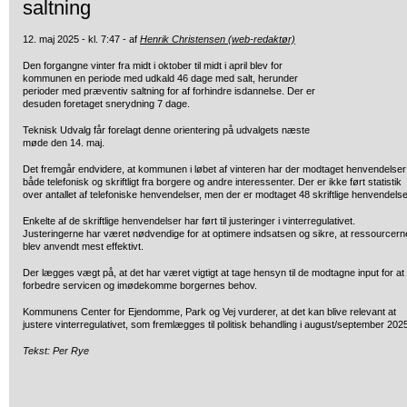
saltning
12. maj 2025 - kl. 7:47 - af
Henrik Christensen (web-redaktør)
Den forgangne vinter fra midt i oktober til midt i april blev for
kommunen en periode med udkald 46 dage med salt, herunder
perioder med præventiv saltning for af forhindre isdannelse. Der er
desuden foretaget snerydning 7 dage.
Teknisk Udvalg får forelagt denne orientering på udvalgets næste
møde den 14. maj.
Det fremgår endvidere, at kommunen i løbet af vinteren har der modtaget henvendelser
både telefonisk og skriftligt fra borgere og andre interessenter. Der er ikke ført statistik
over antallet af telefoniske henvendelser, men der er modtaget 48 skriftlige henvendelse
Enkelte af de skriftlige henvendelser har ført til justeringer i vinterregulativet.
Justeringerne har været nødvendige for at optimere indsatsen og sikre, at ressourcern
blev anvendt mest effektivt.
Der lægges vægt på, at det har været vigtigt at tage hensyn til de modtagne input for at
forbedre servicen og imødekomme borgernes behov.
Kommunens Center for Ejendomme, Park og Vej vurderer, at det kan blive relevant at
justere vinterregulativet, som fremlægges til politisk behandling i august/september 202
Tekst: Per Rye