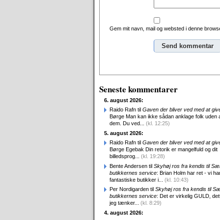
Gem mit navn, mail og websted i denne browse
Alternative:
Seneste kommentarer
6. august 2026:
Raido Rafn til
Gaven der bliver ved med at giv
Børge Man kan ikke sådan anklage folk uden 
dem. Du ved...
(kl. 12:25)
5. august 2026:
Raido Rafn til
Gaven der bliver ved med at giv
Børge Egebak Din retorik er mangelfuld og dit
billedsprog...
(kl. 19:28)
Bente Andersen til
Skyhøj ros fra kendis til S
butikkernes service
: Brian Holm har ret - vi ha
fantastiske butikker i...
(kl. 10:43)
Per Nordigarden til
Skyhøj ros fra kendis til S
butikkernes service
: Det er virkelig GULD, det
jeg tænker...
(kl. 8:29)
4. august 2026: