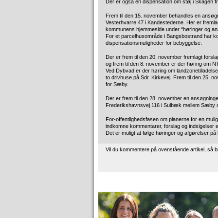
Der er også en dispensation om støj i Skagen f
Frem til den 15. november behandles en ansøg
Vesterhvarre 47 i Kandestederne. Her er fremlagt
kommunens hjemmeside under “høringer og an
For et parcelhusområde i Bangsbostrand har k
dispensationsmuligheder for bebyggelse.
Der er frem til den 20. november fremlagt forsla
og frem til den 8. november er der høring om NT’
Ved Dybvad er der høring om landzonetilladelse 
to drivhuse på Sdr. Kirkevej. Frem til den 25.
for Sæby.
Der er frem til den 28. november en ansøgningen
Frederikshavnsvej 116 i Sulbæk mellem Sæby 
For-offentlighedsfasen om planerne for en muli
indkomne kommentarer, forslag og indsigelser er 
Det er muligt at følge høringer og afgørelser
Vil du kommentere på ovenstående artikel, så