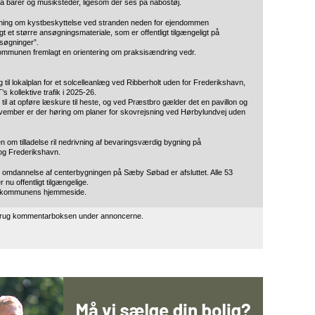
ra barer og musiksteder, ligesom der ses på nabostøj.
ning om kystbeskyttelse ved stranden neden for ejendommen
 et større ansøgningsmateriale, som er offentligt tilgængeligt på
søgninger”.
ommunen fremlagt en orientering om praksisændring vedr.
g til lokalplan for et solcelleanlæg ved Ribberholt uden for Frederikshavn,
s kollektive trafik i 2025-26.
til at opføre læskure til heste, og ved Præstbro gælder det en pavillon og
 november er der høring om planer for skovrejsning ved Hørbylundvej uden
 om tilladelse ril nedrivning af bevaringsværdig bygning på
og Frederikshavn.
g omdannelse af centerbygningen på Sæby Søbad er afsluttet. Alle 53
nu offentligt tilgængelige.
 på kommunens hjemmeside.
 brug kommentarboksen under annoncerne.