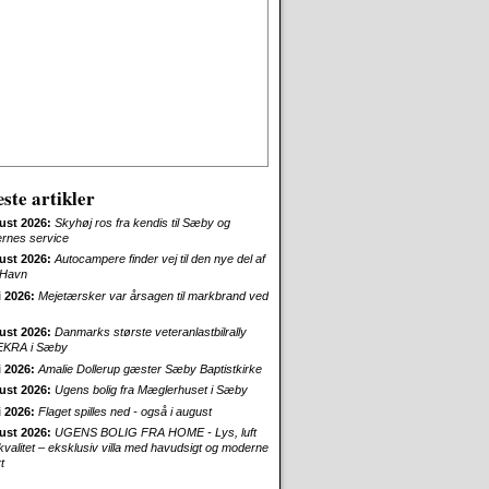
ste artikler
ust 2026:
Skyhøj ros fra kendis til Sæby og
ernes service
ust 2026:
Autocampere finder vej til den nye del af
Havn
i 2026:
Mejetærsker var årsagen til markbrand ved
ust 2026:
Danmarks største veteranlastbilrally
EKRA i Sæby
i 2026:
Amalie Dollerup gæster Sæby Baptistkirke
ust 2026:
Ugens bolig fra Mæglerhuset i Sæby
i 2026:
Flaget spilles ned - også i august
ust 2026:
UGENS BOLIG FRA HOME - Lys, luft
skvalitet – eksklusiv villa med havudsigt og moderne
t