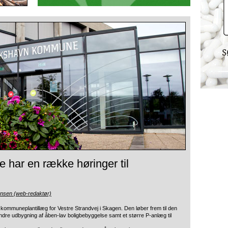
har en række høringer til
ensen (web-redaktør)
g kommuneplantillæg for Vestre Strandvej i Skagen. Den løber frem til den
dre udbygning af åben-lav boligbebyggelse samt et større P-anlæg til